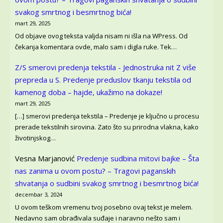
svakog smrtnog i besmrtnog bića!
mart 29, 2025
Od objave ovog teksta valjda nisam ni išla na WPress. Od
čekanja komentara ovde, malo sam i digla ruke. Tek…
Z/S smerovi predenja tekstila - Jednostruka nit Z više
prepreda u S.
Predenje preduslov tkanju tekstila od
kamenog doba – hajde, ukažimo na dokaze!
mart 29, 2025
[…] smerovi predenja tekstila – Predenje je ključno u procesu
prerade tekstilnih sirovina. Zato što su prirodna vlakna, kako
životinjskog…
Vesna Marjanović
Predenje sudbina mitovi bajke – Šta
nas zanima u ovom postu? – Tragovi paganskih
shvatanja o sudbini svakog smrtnog i besmrtnog bića!
decembar 3, 2024
U ovom teškom vremenu tvoj posebno ovaj tekst je melem.
Nedavno sam obrađivala suđaje i naravno nešto sam i