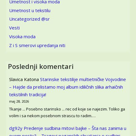
Umetnost i visoka moda
Umetnost u tekstilu
Uncategorized @sr
Vesti
Visoka moda
Z i S smerovi upredanja niti
Poslednji komentari
Slavica Katona
Starinske tekstilije multietničke Vojvodine
– Hajde da prelistamo moj album idiličnih slika arhaičnih
tekstilnih tradicija!
maj 28, 2026
Tkanje ... Posebno starinsko ... rec od koje se najezim. Toliko ga
volim i sa nekom posebnom strascu to radim.…
dg92y
Predenje sudbina mitovi bajke – Šta nas zanima u
ovom postu? – Tragovi paganskih shvatanja o sudbini