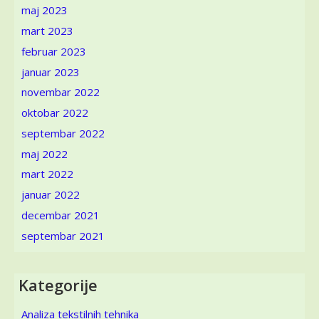
Madrid:
maj 2023
Fotogrami
mart 2023
italijanske
mode
februar 2023
1950-
januar 2023
ih,
novembar 2022
Rim:
Pedesete
oktobar 2022
u
septembar 2022
Rimu
maj 2022
–
moda
mart 2022
1950-
januar 2022
ih
i
decembar 2021
tako
septembar 2021
dalje
Kategorije
Analiza tekstilnih tehnika