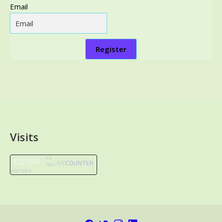
Email
Register
Visits
TO
1227303
TAL
VISITORS