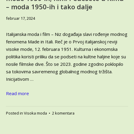
– moda 1950-ih i tako dalje
decembar
februar 17, 2024
2,
2025
Italijanska moda i film – Niz događaja slavi rođenje modnog
fenomena Made in Itali. Reč je o Prvoj italijanskoj reviji
visoke mode, 12. februara 1951. Kulturna i ekonomska
politika koristi priliku da se podseti na kultne haljine koje su
nosile filmske dive. Što se 2023. godine zgodno poklopilo
sa tokovima savremenog globalnog modnog tržišta.
Inicijativom …
Read more
na
Posted in
Visoka moda
•
2 komentara
Italijanska
moda
i