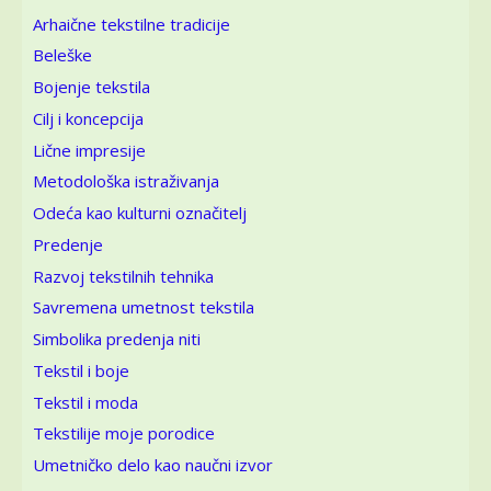
Arhaične tekstilne tradicije
Beleške
Bojenje tekstila
Cilj i koncepcija
Lične impresije
Metodološka istraživanja
Odeća kao kulturni označitelj
Predenje
Razvoj tekstilnih tehnika
Savremena umetnost tekstila
Simbolika predenja niti
Tekstil i boje
Tekstil i moda
Tekstilije moje porodice
Umetničko delo kao naučni izvor