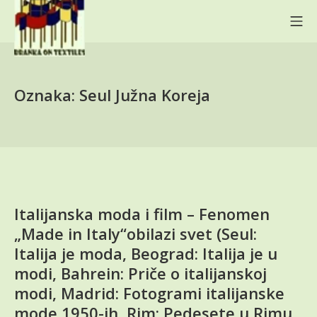
Skip
Mo
to
content
BRANKA ON TEXTILES
Oznaka:
Seul Južna Koreja
Italijanska moda i film – Fenomen
„Made in Italy“obilazi svet (Seul:
Italija je moda, Beograd: Italija je u
modi, Bahrein: Priče o italijanskoj
modi, Madrid: Fotogrami italijanske
mode 1950-ih, Rim: Pedesete u Rimu