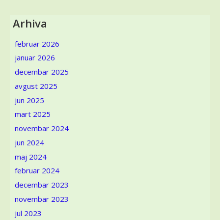
film
–
Arhiva
Fenomen
„Made
februar 2026
in
januar 2026
Italy“obilazi
svet
decembar 2025
(Seul:
avgust 2025
Italija
je
jun 2025
moda,
mart 2025
Beograd:
novembar 2024
Italija
je
jun 2024
u
maj 2024
modi,
februar 2024
Bahrein:
Priče
decembar 2023
o
novembar 2023
italijanskoj
jul 2023
modi,