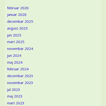
Kreativni
februar 2026
procesi
januar 2026
tkanja
tapiserija
decembar 2025
u
avgust 2025
produkciji
Ustanove
jun 2025
za
mart 2025
izradu
novembar 2024
tapiserija
Atelje
jun 2024
61
maj 2024
februar 2024
decembar 2023
novembar 2023
jul 2023
maj 2023
mart 2023