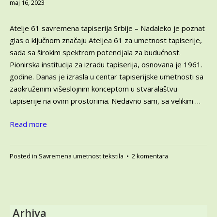
novembar
maj 16, 2023
13,
2023
Atelje 61 savremena tapiserija Srbije – Nadaleko je poznat
glas o ključnom značaju Ateljea 61 za umetnost tapiserije,
sada sa širokim spektrom potencijala za budućnost.
Pionirska institucija za izradu tapiserija, osnovana je 1961.
godine. Danas je izrasla u centar tapiserijske umetnosti sa
zaokruženim višeslojnim konceptom u stvaralaštvu
tapiserije na ovim prostorima. Nedavno sam, sa velikim …
Read more
na
Posted in
Savremena umetnost tekstila
•
2 komentara
Atelje
61
savremena
tapiserija
Srbije
Arhiva
–