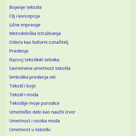
Bojenje tekstila
Cilj i koncepcija
Lične impresije
Metodološka istraživanja
Odeća kao kulturni označitelj
Predenje
Razvoj tekstilnih tehnika
Savremena umetnost tekstila
Simbolika predenja niti
Tekstil i boje
Tekstil i moda
Tekstilije moje porodice
Umetničko delo kao naučni izvor
Umetnost i visoka moda
Umetnost u tekstilu