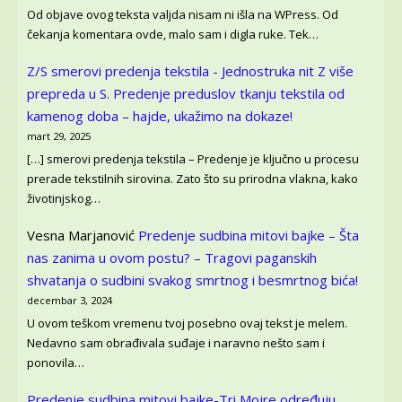
Od objave ovog teksta valjda nisam ni išla na WPress. Od
čekanja komentara ovde, malo sam i digla ruke. Tek…
Z/S smerovi predenja tekstila - Jednostruka nit Z više
prepreda u S.
Predenje preduslov tkanju tekstila od
kamenog doba – hajde, ukažimo na dokaze!
mart 29, 2025
[…] smerovi predenja tekstila – Predenje je ključno u procesu
prerade tekstilnih sirovina. Zato što su prirodna vlakna, kako
životinjskog…
Vesna Marjanović
Predenje sudbina mitovi bajke – Šta
nas zanima u ovom postu? – Tragovi paganskih
shvatanja o sudbini svakog smrtnog i besmrtnog bića!
decembar 3, 2024
U ovom teškom vremenu tvoj posebno ovaj tekst je melem.
Nedavno sam obrađivala suđaje i naravno nešto sam i
ponovila…
Predenje sudbina mitovi bajke-Tri Mojre određuju