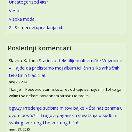
Uncategorized @sr
Vesti
Visoka moda
Z i S smerovi upredanja niti
Poslednji komentari
Slavica Katona
Starinske tekstilije multietničke Vojvodine
– Hajde da prelistamo moj album idiličnih slika arhaičnih
tekstilnih tradicija!
maj 28, 2026
Tkanje ... Posebno starinsko ... rec od koje se najezim. Toliko ga
volim i sa nekom posebnom strascu to radim.…
dg92y
Predenje sudbina mitovi bajke – Šta nas zanima u
ovom postu? – Tragovi paganskih shvatanja o sudbini
svakog smrtnog i besmrtnog bića!
mart 29, 2025