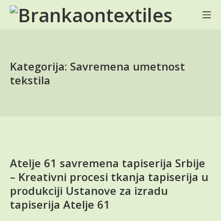
Skip
Mo
to
BRANKA ON TEXTILES
content
Kategorija:
Savremena umetnost
tekstila
Atelje 61 savremena tapiserija Srbije
– Kreativni procesi tkanja tapiserija u
produkciji Ustanove za izradu
tapiserija Atelje 61