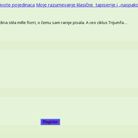
ivote pojedinaca
Moje razumevanje klasične tapiserije i „naopa
na stila mille fiorri, o čemu sam ranije pisala. A ceo ciklus Trijumfa…
Register