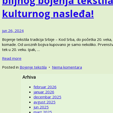
biljnog bojenja teksti
kulturnog nasleđa!
jun
jun 26, 2024
28,
Bojenje tekstila tradicija Srbije – Kod Srba, do početka 20. vek
2024
komade. Od uvoznih bojiva kupovano je samo nekoliko. Prvenstveno
tek u 20. veku. Ipak, …
Read more
na
Posted in
Bojenje tekstila
•
Nema komentara
Bojenje
Arhiva
tekstila
tradicija
februar 2026
Srbije
januar 2026
–
decembar 2025
Upoznajmo
avgust 2025
tehnike
jun 2025
biljnog
mart 2025
bojenja