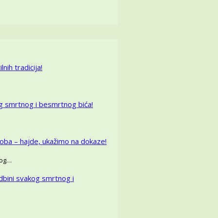
nih tradicija!
g smrtnog i besmrtnog bića!
oba – hajde, ukažimo na dokaze!
skog…
dbini svakog smrtnog i