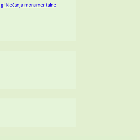
kog“ klečanja monumentalne