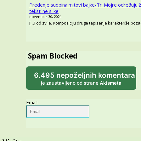
Predenje sudbina mitovi bajke-Tri Mojre određuju ž
tekstilne slike
novembar 30, 2024
[…] od svile. Kompoziciju druge tapiserije karakteriše pozadi
Spam Blocked
6.495 nepoželjnih komentara
je zaustavljeno od strane
Akismeta
Email