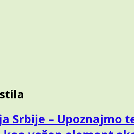
A
ES
stila
ija Srbije – Upoznajmo 