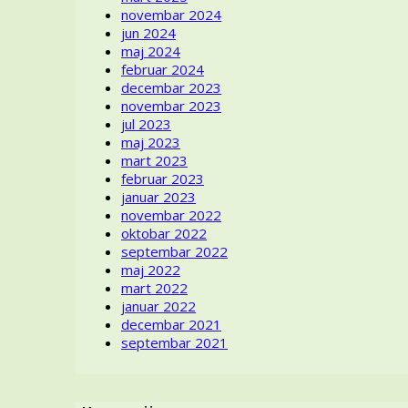
novembar 2024
tekstila
jun 2024
kao
maj 2024
važan
februar 2024
element
decembar 2023
ekološkog
novembar 2023
kulturnog
jul 2023
nasleđa!
maj 2023
mart 2023
februar 2023
januar 2023
novembar 2022
oktobar 2022
septembar 2022
maj 2022
mart 2022
januar 2022
decembar 2021
septembar 2021