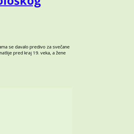
ološkog
žijama se davalo predivo za svečane
atlije pred kraj 19. veka, a žene