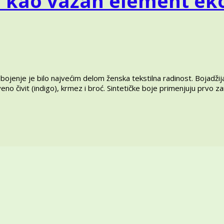
la kao važan element ek
a, bojenje je bilo najvećim delom ženska tekstilna radinost. Bojad
 čivit (indigo), krmez i broć. Sintetičke boje primenjuju prvo zan