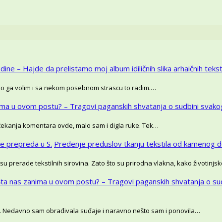
dine – Hajde da prelistamo moj album idiličnih slika arhaičnih tekstil
oliko ga volim i sa nekom posebnom strascu to radim.…
ima u ovom postu? – Tragovi paganskih shvatanja o sudbini svako
 čekanja komentara ovde, malo sam i digla ruke. Tek…
še prepreda u S.
Predenje preduslov tkanju tekstila od kamenog d
su prerade tekstilnih sirovina. Zato što su prirodna vlakna, kako životinj
Šta nas zanima u ovom postu? – Tragovi paganskih shvatanja o su
. Nedavno sam obrađivala suđaje i naravno nešto sam i ponovila…