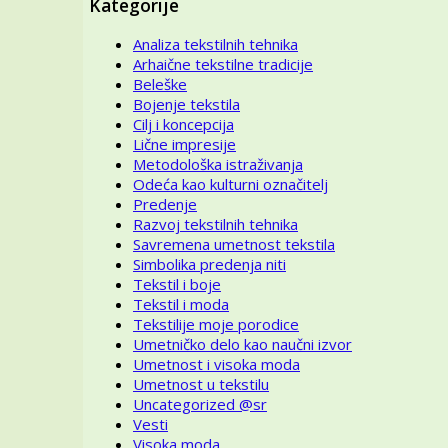
Kategorije
Analiza tekstilnih tehnika
Arhaične tekstilne tradicije
Beleške
Bojenje tekstila
Cilj i koncepcija
Lične impresije
Metodološka istraživanja
Odeća kao kulturni označitelj
Predenje
Razvoj tekstilnih tehnika
Savremena umetnost tekstila
Simbolika predenja niti
Tekstil i boje
Tekstil i moda
Tekstilije moje porodice
Umetničko delo kao naučni izvor
Umetnost i visoka moda
Umetnost u tekstilu
Uncategorized @sr
Vesti
Visoka moda