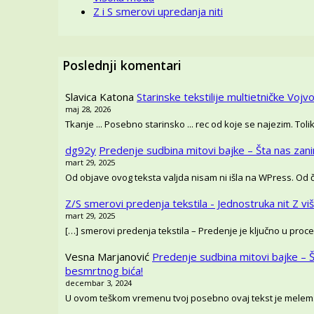
Z i S smerovi upredanja niti
Poslednji komentari
Slavica Katona
Starinske tekstilije multietničke Vojvo
maj 28, 2026
Tkanje ... Posebno starinsko ... rec od koje se najezim. T
dg92y
Predenje sudbina mitovi bajke – Šta nas zan
mart 29, 2025
Od objave ovog teksta valjda nisam ni išla na WPress. Od
Z/S smerovi predenja tekstila - Jednostruka nit Z vi
mart 29, 2025
[…] smerovi predenja tekstila – Predenje je ključno u proce
Vesna Marjanović
Predenje sudbina mitovi bajke – 
besmrtnog bića!
decembar 3, 2024
U ovom teškom vremenu tvoj posebno ovaj tekst je melem