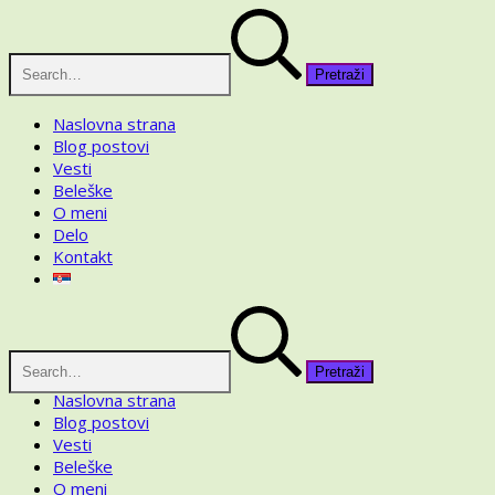
Skip
Pretraga
to
za:
content
Naslovna strana
Blog postovi
Vesti
Beleške
O meni
Delo
Kontakt
Pretraga
za:
Naslovna strana
Blog postovi
Vesti
Beleške
O meni