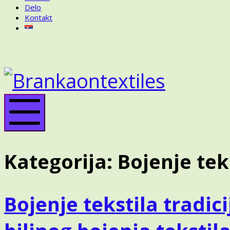
Delo
Kontakt
BRANKA
ON
BRANK
TEXTILES
ON
TEXTIL
Mobile
Menu
Kategorija:
Bojenje tek
Bojenje tekstila tradic