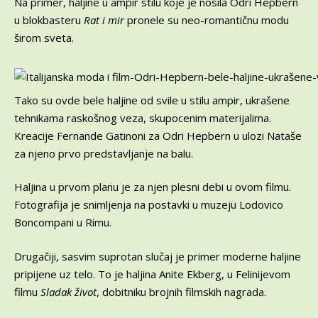
Na primer, haljine u ampir stilu koje je nosila Odri Hepbern
u blokbasteru
Rat i mir
pronele su neo-romantičnu modu
širom sveta.
Tako su ovde bele haljine od svile u stilu ampir, ukrašene
tehnikama raskošnog veza, skupocenim materijalima.
Kreacije Fernande Gatinoni za Odri Hepbern u ulozi Nataše
za njeno prvo predstavljanje na balu.
Haljina u prvom planu je za njen plesni debi u ovom filmu.
Fotografija je snimljenja na postavki u muzeju Lodovico
Boncompani u Rimu.
Drugačiji, sasvim suprotan slučaj je primer moderne haljine
pripijene uz telo. To je haljina Anite Ekberg, u Felinijevom
filmu
Sladak život
, dobitniku brojnih filmskih nagrada.