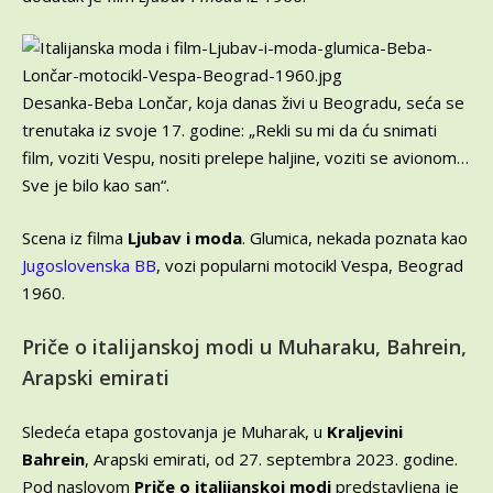
Desanka-Beba Lončar, koja danas živi u Beogradu, seća se
trenutaka iz svoje 17. godine: „Rekli su mi da ću snimati
film, voziti Vespu, nositi prelepe haljine, voziti se avionom…
Sve je bilo kao san“.
Scena iz filma
Ljubav i moda
. Glumica, nekada poznata kao
Jugoslovenska BB
, vozi popularni motocikl Vespa, Beograd
1960.
Priče o italijanskoj modi u Muharaku, Bahrein,
Arapski emirati
Sledeća etapa gostovanja je Muharak, u
Kraljevini
Bahrein
, Arapski emirati, od 27. septembra 2023. godine.
Pod naslovom
Priče o italijanskoj modi
predstavljena je