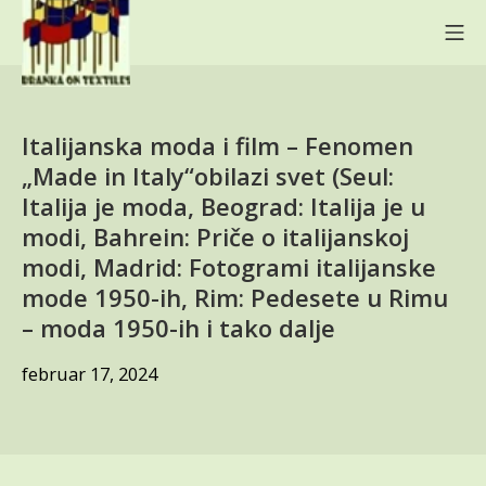
Skip
Mo
to
content
BRANKA ON TEXTILES
Italijanska moda i film – Fenomen
„Made in Italy“obilazi svet (Seul:
Italija je moda, Beograd: Italija je u
modi, Bahrein: Priče o italijanskoj
modi, Madrid: Fotogrami italijanske
mode 1950-ih, Rim: Pedesete u Rimu
– moda 1950-ih i tako dalje
decembar
februar 17, 2024
2,
2025