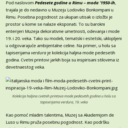
Pod naslovom
Pedesete godine u Rimu – moda ‘1950-ih
,
trajala je do nedavno u Muzeju Lodoviko Bonkompani u
Rimu. Posebna pogodnost za ukupan utisak o izložbi je
prostor u kome se nalaze eksponati. To su barokni
enterijeri Muzeja dekorativne umetnosti, odevanja i mode
19. i 20. veka. Tako su modeli, tematski i estetski, uklopljeni
u odgovarajuće ambijentalne celine. Na primer, u holu sa
tapiserijama
verdura
je kolekcija haljina mode pedesetih
godina. Cvetni printovi jarkih boja su inspirisani stilovima iz
devetnaestog veka.
Kolekcija haljina cvetnih printova mode pedesetih godina u holu sa
tapiserijama
verdura, 19. veka
Kao pomoć mladim talentima, Muzej sa Akademijom de
Luso u Rimu pruža posebnu pogodnost. Kao podršku