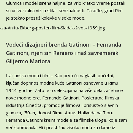
Glumica i model sirena haljine, za vrlo kratko vreme postali
su univerzalna vizija stila i senzualnosti. Takođe, grad Rim
je stekao prestiž kolevke visoke mode.
Vodeći dizajneri brenda Gatinoni – Fernanda
Gatinoni, njen sin Raniero i naš savremenik
Giljermo Mariota
Italijanska moda i film – Kao prvo ću naglasiti početni,
ključan doprinos modne kuće Gatinoni osnovane u Rimu
1944. godine. Zato je u selekcijama najviše dela začetnice
nove modne ere, Fernande Gatinoni. Posleratna filmska
industrija Ćinećita, promocije filmova i prisustvo slavnih
glumica, `50-ih, donosi Rimu status Holivuda na Tibru.
Fernanda Gatinoni kreira modele za filmske uloge, koje sam
već spomenula. Ali i prestižnu visoku modu za dame iz