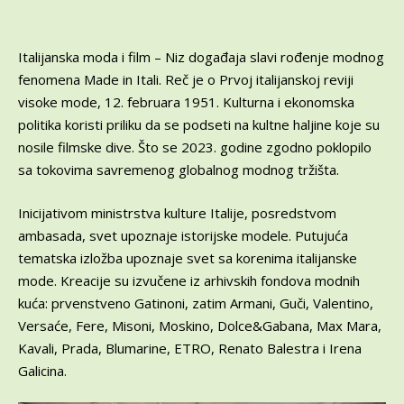
Italijanska moda i film – Niz događaja slavi rođenje modnog
fenomena Made in Itali. Reč je o Prvoj italijanskoj reviji
visoke mode, 12. februara 1951. Kulturna i ekonomska
politika koristi priliku da se podseti na kultne haljine koje su
nosile filmske dive. Što se 2023. godine zgodno poklopilo
sa tokovima savremenog globalnog modnog tržišta.
Inicijativom ministrstva kulture Italije, posredstvom
ambasada, svet upoznaje istorijske modele. Putujuća
tematska izložba upoznaje svet sa korenima italijanske
mode. Kreacije su izvučene iz arhivskih fondova modnih
kuća: prvenstveno Gatinoni, zatim Armani, Guči, Valentino,
Versaće, Fere, Misoni, Moskino, Dolce&Gabana, Max Mara,
Kavali, Prada, Blumarine, ETRO, Renato Balestra i Irena
Galicina.