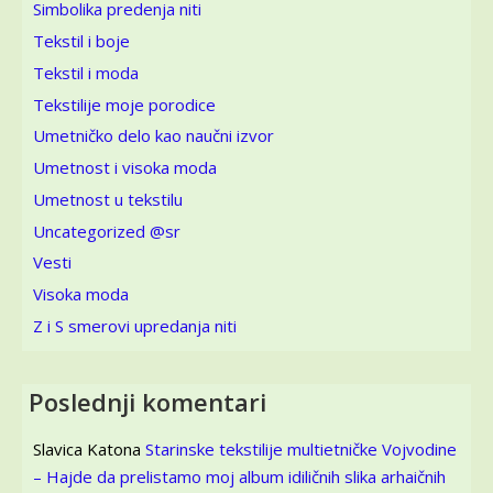
Simbolika predenja niti
Tekstil i boje
Tekstil i moda
Tekstilije moje porodice
Umetničko delo kao naučni izvor
Umetnost i visoka moda
Umetnost u tekstilu
Uncategorized @sr
Vesti
Visoka moda
Z i S smerovi upredanja niti
Poslednji komentari
Slavica Katona
Starinske tekstilije multietničke Vojvodine
– Hajde da prelistamo moj album idiličnih slika arhaičnih