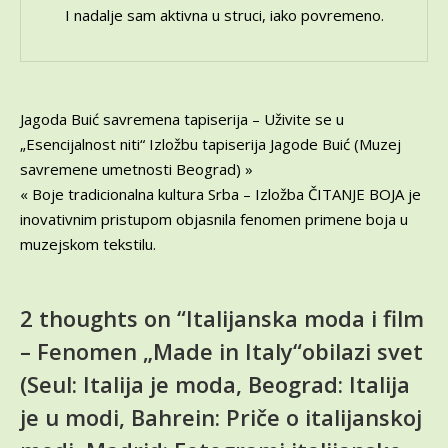
Beograd:
I nadalje sam aktivna u struci, iako povremeno.
Italija
je
u
modi,
Bahrein:
Kretanje
Jagoda Buić savremena tapiserija – Uživite se u
Priče
„Esencijalnost niti“ Izložbu tapiserija Jagode Buić (Muzej
članka
o
savremene umetnosti Beograd) »
italijanskoj
« Boje tradicionalna kultura Srba – Izložba ČITANJE BOJA je
modi,
Madrid:
inovativnim pristupom objasnila fenomen primene boja u
Fotogrami
muzejskom tekstilu.
italijanske
mode
1950-
2 thoughts on “
Italijanska moda i film
ih,
Rim:
– Fenomen „Made in Italy“obilazi svet
Pedesete
(Seul: Italija je moda, Beograd: Italija
u
Rimu
je u modi, Bahrein: Priče o italijanskoj
–
moda