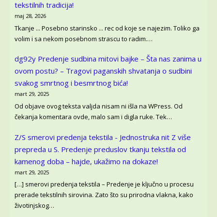
tekstilnih tradicija!
maj 28, 2026
Tkanje ... Posebno starinsko ... rec od koje se najezim. Toliko ga
volim i sa nekom posebnom strascu to radim.…
dg92y
Predenje sudbina mitovi bajke – Šta nas zanima u
ovom postu? – Tragovi paganskih shvatanja o sudbini
svakog smrtnog i besmrtnog bića!
mart 29, 2025
Od objave ovog teksta valjda nisam ni išla na WPress. Od
čekanja komentara ovde, malo sam i digla ruke. Tek…
Z/S smerovi predenja tekstila - Jednostruka nit Z više
prepreda u S.
Predenje preduslov tkanju tekstila od
kamenog doba – hajde, ukažimo na dokaze!
mart 29, 2025
[…] smerovi predenja tekstila – Predenje je ključno u procesu
prerade tekstilnih sirovina. Zato što su prirodna vlakna, kako
životinjskog…