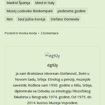
Madrid Španija
Meid in Italy
Muzej Lodoviko Bonkompani
pedesete godine
Rim
Seul Južna Koreja
Stefano Dominela
na
Posted in
Visoka moda
•
2 komentara
Italijanska
moda
i
film
–
Fenomen
dg92y
„Made
in
Ja sam Bratislava Idvorean-Stefanović, živim u
Italy“obilazi
Novom Sadu, Srbija. Etnolog u penziji, muzejski
svet
savetnik; Rođena sam 1950. godine u Nišu, Srbija,
(Seul:
diplomirala na Odseku za etnologiju Filozofskog
Italija
fakulteta u Beogradu 1974. godine; Od 1975. do
je
moda,
2014. kustos Muzeja Vojvodine.