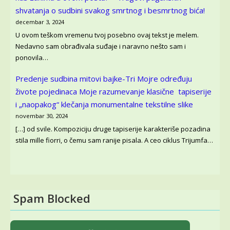
shvatanja o sudbini svakog smrtnog i besmrtnog bića!
decembar 3, 2024
U ovom teškom vremenu tvoj posebno ovaj tekst je melem.
Nedavno sam obrađivala suđaje i naravno nešto sam i
ponovila…
Predenje sudbina mitovi bajke-Tri Mojre određuju
živote pojedinaca
Moje razumevanje klasične tapiserije
i „naopakog“ klečanja monumentalne tekstilne slike
novembar 30, 2024
[…] od svile. Kompoziciju druge tapiserije karakteriše pozadina
stila mille fiorri, o čemu sam ranije pisala. A ceo ciklus Trijumfa…
Spam Blocked