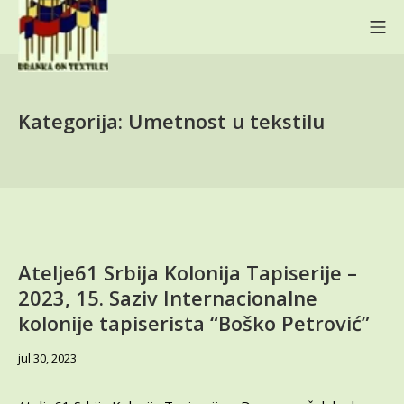
Skip
Mo
to
content
BRANKA ON TEXTILES
Kategorija:
Umetnost u tekstilu
Atelje61 Srbija Kolonija Tapiserije –
2023, 15. Saziv Internacionalne
kolonije tapiserista “Boško Petrović”
jun
jul 30, 2023
7,
2024