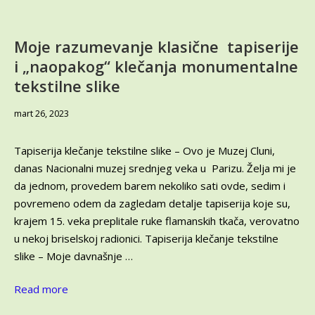
tehnike
tkanja
–
Moje razumevanje klasične tapiserije
Hajde,
i „naopakog“ klečanja monumentalne
zavirimo
tekstilne slike
u
veštine
novembar
velikih
mart 26, 2023
13,
majstorica
2023
umetničkog
Tapiserija klečanje tekstilne slike – Ovo je Muzej Cluni,
tkanja
danas Nacionalni muzej srednjeg veka u Parizu. Želja mi je
Ateljea
da jednom, provedem barem nekoliko sati ovde, sedim i
61!
povremeno odem da zagledam detalje tapiserija koje su,
krajem 15. veka preplitale ruke flamanskih tkača, verovatno
u nekoj briselskoj radionici. Tapiserija klečanje tekstilne
slike – Moje davnašnje …
Read more