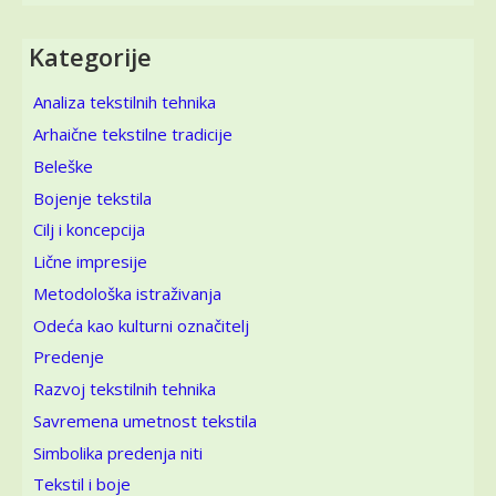
Kategorije
Analiza tekstilnih tehnika
Arhaične tekstilne tradicije
Beleške
Bojenje tekstila
Cilj i koncepcija
Lične impresije
Metodološka istraživanja
Odeća kao kulturni označitelj
Predenje
Razvoj tekstilnih tehnika
Savremena umetnost tekstila
Simbolika predenja niti
Tekstil i boje