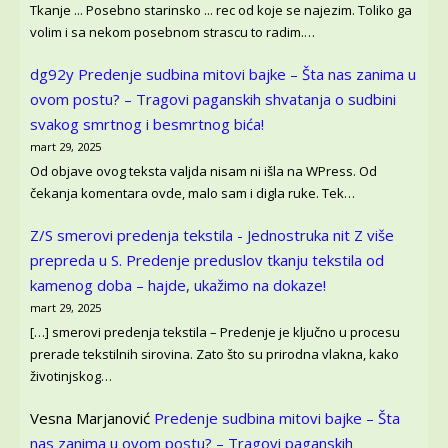
Tkanje ... Posebno starinsko ... rec od koje se najezim. Toliko ga
volim i sa nekom posebnom strascu to radim.…
dg92y
Predenje sudbina mitovi bajke – Šta nas zanima u
ovom postu? – Tragovi paganskih shvatanja o sudbini
svakog smrtnog i besmrtnog bića!
mart 29, 2025
Od objave ovog teksta valjda nisam ni išla na WPress. Od
čekanja komentara ovde, malo sam i digla ruke. Tek…
Z/S smerovi predenja tekstila - Jednostruka nit Z više
prepreda u S.
Predenje preduslov tkanju tekstila od
kamenog doba – hajde, ukažimo na dokaze!
mart 29, 2025
[…] smerovi predenja tekstila – Predenje je ključno u procesu
prerade tekstilnih sirovina. Zato što su prirodna vlakna, kako
životinjskog…
Vesna Marjanović
Predenje sudbina mitovi bajke – Šta
nas zanima u ovom postu? – Tragovi paganskih