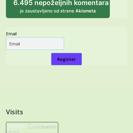
6.495 nepoželjnih komentara
je zaustavljeno od strane
Akismeta
Email
Register
Visits
TO
1228516
TAL
VISITORS