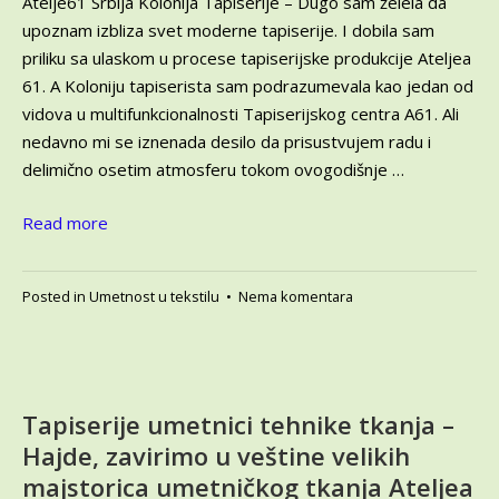
Atelje61 Srbija Kolonija Tapiserije – Dugo sam želela da
upoznam izbliza svet moderne tapiserije. I dobila sam
priliku sa ulaskom u procese tapiserijske produkcije Ateljea
61. A Koloniju tapiserista sam podrazumevala kao jedan od
vidova u multifunkcionalnosti Tapiserijskog centra A61. Ali
nedavno mi se iznenada desilo da prisustvujem radu i
delimično osetim atmosferu tokom ovogodišnje …
Read more
na
Posted in
Umetnost u tekstilu
•
Nema komentara
Atelje61
Srbija
Kolonija
Tapiserije
–
Tapiserije umetnici tehnike tkanja –
2023,
Hajde, zavirimo u veštine velikih
15.
majstorica umetničkog tkanja Ateljea
Saziv