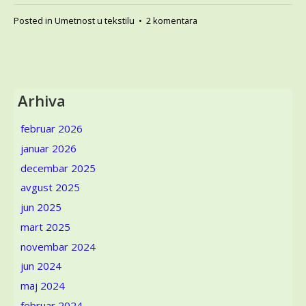
na
Posted in
Umetnost u tekstilu
•
2 komentara
Moje
razumevanje
klasične
tapiserije
i
Arhiva
„naopakog“
klečanja
februar 2026
monumentalne
januar 2026
tekstilne
slike
decembar 2025
avgust 2025
jun 2025
mart 2025
novembar 2024
jun 2024
maj 2024
februar 2024