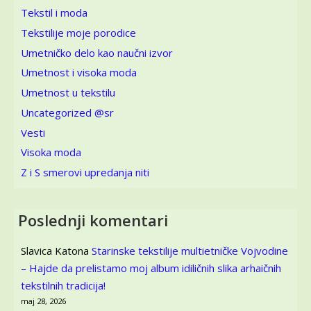
Tekstil i moda
Tekstilije moje porodice
Umetničko delo kao naučni izvor
Umetnost i visoka moda
Umetnost u tekstilu
Uncategorized @sr
Vesti
Visoka moda
Z i S smerovi upredanja niti
Poslednji komentari
Slavica Katona
Starinske tekstilije multietničke Vojvodine
– Hajde da prelistamo moj album idiličnih slika arhaičnih
tekstilnih tradicija!
maj 28, 2026