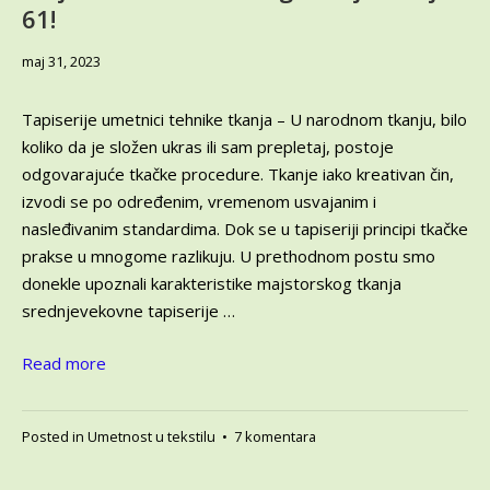
Internacionalne
61!
kolonije
tapiserista
jun
maj 31, 2023
“Boško
1,
Petrović”
2023
Tapiserije umetnici tehnike tkanja – U narodnom tkanju, bilo
koliko da je složen ukras ili sam prepletaj, postoje
odgovarajuće tkačke procedure. Tkanje iako kreativan čin,
izvodi se po određenim, vremenom usvajanim i
nasleđivanim standardima. Dok se u tapiseriji principi tkačke
prakse u mnogome razlikuju. U prethodnom postu smo
donekle upoznali karakteristike majstorskog tkanja
srednjevekovne tapiserije …
Read more
na
Posted in
Umetnost u tekstilu
•
7 komentara
Tapiserije
umetnici