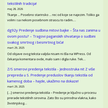
tekstilnih tradicija!
maj 28, 2026
Tkanje ... Posebno starinsko ... rec od koje se najezim. Toliko ga
volim i sa nekom posebnom strascu to radim.…
dg92y
Predenje sudbina mitovi bajke – Šta nas zanima u
ovom postu? – Tragovi paganskih shvatanja o sudbini
svakog smrtnog i besmrtnog bića!
mart 29, 2025
Od objave ovog teksta valjda nisam ni išla na WPress. Od
čekanja komentara ovde, malo sam i digla ruke. Tek…
Z/S smerovi predenja tekstila - Jednostruka nit Z više
prepreda u S.
Predenje preduslov tkanju tekstila od
kamenog doba – hajde, ukažimo na dokaze!
mart 29, 2025
[…] smerovi predenja tekstila – Predenje je ključno u procesu
prerade tekstilnih sirovina. Zato što su prirodna vlakna, kako
životinjskog…