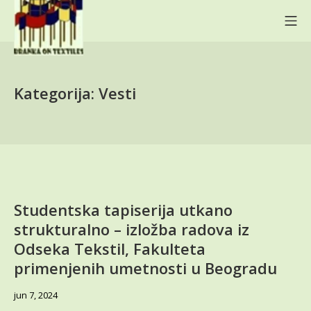
Skip
Mo
to
content
BRANKA ON TEXTILES
Kategorija:
Vesti
Studentska tapiserija utkano
strukturalno – izložba radova iz
Odseka Tekstil, Fakulteta
primenjenih umetnosti u Beogradu
jun
jun 7, 2024
7,