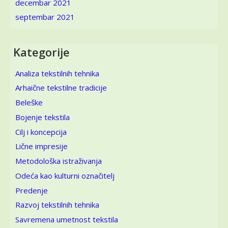
decembar 2021
septembar 2021
Kategorije
Analiza tekstilnih tehnika
Arhaične tekstilne tradicije
Beleške
Bojenje tekstila
Cilj i koncepcija
Lične impresije
Metodološka istraživanja
Odeća kao kulturni označitelj
Predenje
Razvoj tekstilnih tehnika
Savremena umetnost tekstila