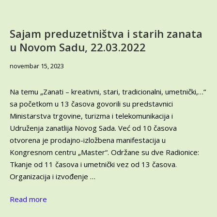
savremena
tapiserija
–
Sajam preduzetništva i starih zanata
Uživite
u Novom Sadu, 22.03.2022​
se
u
novembar
novembar 15, 2023
„Esencijalnost
21,
niti“
2023
Izložbu
Na temu „Zanati – kreativni, stari, tradicionalni, umetnički,…“
tapiserija
sa početkom u 13 časova govorili su predstavnici
Jagode
Ministarstva trgovine, turizma i telekomunikacija i
Buić
Udruženja zanatlija Novog Sada. Već od 10 časova
(Muzej
otvorena je prodajno-izložbena manifestacija u
savremene
umetnosti
Kongresnom centru „Master“. Održane su dve Radionice:
Beograd)
Tkanje od 11 časova i umetnički vez od 13 časova.
Organizacija i izvođenje …
Read more