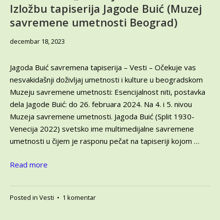
Izložbu tapiserija Jagode Buić (Muzej
iz
Odseka
savremene umetnosti Beograd)
Tekstil,
Fakulteta
decembar
decembar 18, 2023
primenjenih
18,
umetnosti
2023
Jagoda Buić savremena tapiserija – Vesti – Očekuje vas
u
Beogradu
nesvakidašnji doživljaj umetnosti i kulture u beogradskom
Muzeju savremene umetnosti: Esencijalnost niti, postavka
dela Jagode Buić: do 26. februara 2024. Na 4. i 5. nivou
Muzeja savremene umetnosti. Jagoda Buić (Split 1930-
Venecija 2022) svetsko ime multimedijalne savremene
umetnosti u čijem je rasponu pečat na tapiseriji kojom …
Read more
na
Posted in
Vesti
•
1 komentar
Jagoda
Buić