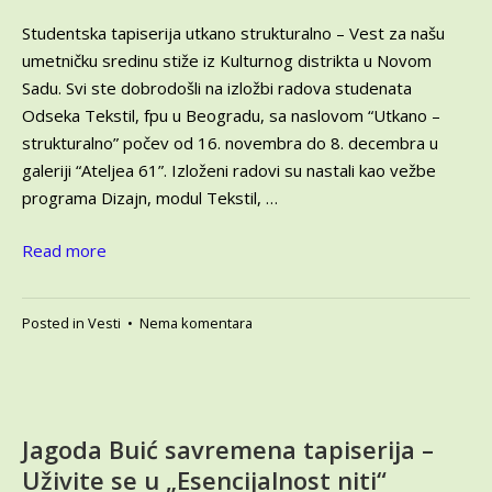
2024
Studentska tapiserija utkano strukturalno – Vest za našu
umetničku sredinu stiže iz Kulturnog distrikta u Novom
Sadu. Svi ste dobrodošli na izložbi radova studenata
Odseka Tekstil, fpu u Beogradu, sa naslovom “Utkano –
strukturalno” počev od 16. novembra do 8. decembra u
galeriji “Ateljea 61”. Izloženi radovi su nastali kao vežbe
programa Dizajn, modul Tekstil, …
Read more
na
Posted in
Vesti
•
Nema komentara
Studentska
tapiserija
utkano
strukturalno
–
Jagoda Buić savremena tapiserija –
izložba
Uživite se u „Esencijalnost niti“
radova