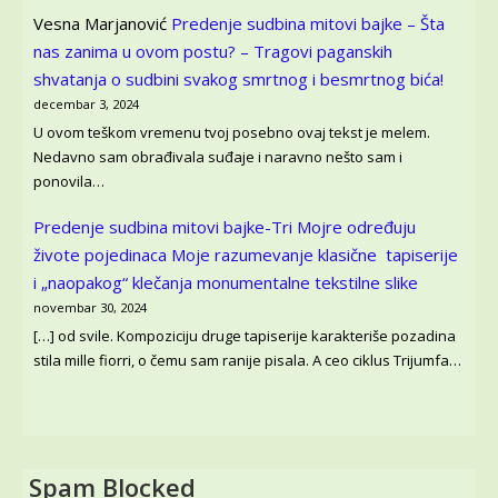
Vesna Marjanović
Predenje sudbina mitovi bajke – Šta
nas zanima u ovom postu? – Tragovi paganskih
shvatanja o sudbini svakog smrtnog i besmrtnog bića!
decembar 3, 2024
U ovom teškom vremenu tvoj posebno ovaj tekst je melem.
Nedavno sam obrađivala suđaje i naravno nešto sam i
ponovila…
Predenje sudbina mitovi bajke-Tri Mojre određuju
živote pojedinaca
Moje razumevanje klasične tapiserije
i „naopakog“ klečanja monumentalne tekstilne slike
novembar 30, 2024
[…] od svile. Kompoziciju druge tapiserije karakteriše pozadina
stila mille fiorri, o čemu sam ranije pisala. A ceo ciklus Trijumfa…
Spam Blocked