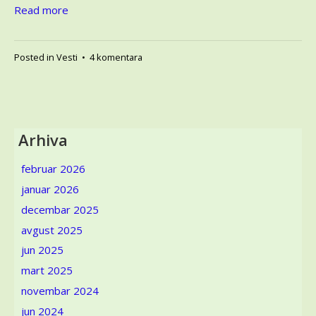
Read more
na
Posted in
Vesti
•
4 komentara
Novi
Sad
promoviše
tekstil
–
Arhiva
kao
Evropska
februar 2026
prestonica
januar 2026
kulture
2022.
decembar 2025
avgust 2025
jun 2025
mart 2025
novembar 2024
jun 2024