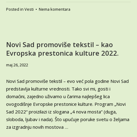
na
Posted in
Vesti
•
Nema komentara
Sajam
preduzetništva
i
starih
zanata
Novi Sad promoviše tekstil – kao
u
Evropska prestonica kulture 2022.
Novom
Sadu,
novembar
maj 26, 2022
22.03.2022​
9,
2022
Novi Sad promoviše tekstil – evo već pola godine Novi Sad
predstavlja kulturne vrednosti. Tako svi mi, gosti i
domaćini, zajedno uživamo u čarima najlepšeg lica
ovogodišnje Evropske prestonice kulture. Program „Novi
Sad 2022“ proizilazi iz slogana „4 nova mosta“ (duga,
sloboda, ljubav i nada). Što upućuje poruke svetu o željama
za izgradnju novih mostova …