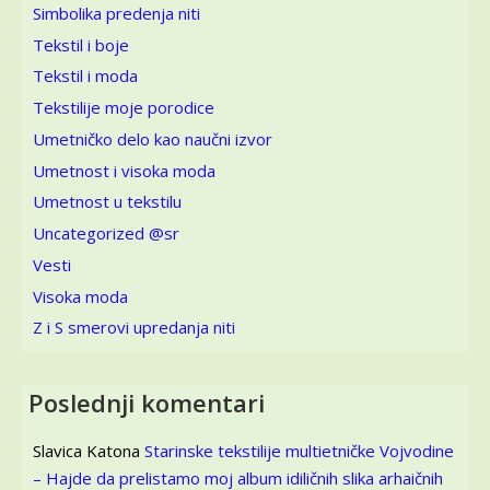
Simbolika predenja niti
Tekstil i boje
Tekstil i moda
Tekstilije moje porodice
Umetničko delo kao naučni izvor
Umetnost i visoka moda
Umetnost u tekstilu
Uncategorized @sr
Vesti
Visoka moda
Z i S smerovi upredanja niti
Poslednji komentari
Slavica Katona
Starinske tekstilije multietničke Vojvodine
– Hajde da prelistamo moj album idiličnih slika arhaičnih