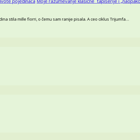
ivote pojedinaca
Moje razumevanje klasične tapiserije i „naopa
na stila mille fiorri, o čemu sam ranije pisala. A ceo ciklus Trijumfa…