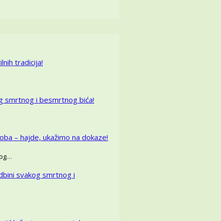
nih tradicija!
g smrtnog i besmrtnog bića!
oba – hajde, ukažimo na dokaze!
skog…
dbini svakog smrtnog i