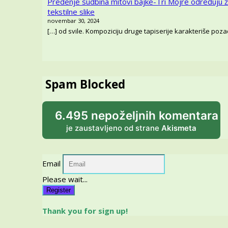
Predenje sudbina mitovi bajke-Tri Mojre određuju ž
tekstilne slike
novembar 30, 2024
[…] od svile. Kompoziciju druge tapiserije karakteriše pozadi
Spam Blocked
6.495 nepoželjnih komentara
je zaustavljeno od strane
Akismeta
Email
Please wait...
Register
Thank you for sign up!