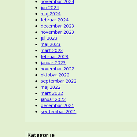
novembar 2024
sirovi
jun 2024
teksas
maj 2024
nekad
februar 2024
i
decembar 2023
sad
novembar 2023
jul 2023
maj 2023
mart 2023
februar 2023
januar 2023
novembar 2022
oktobar 2022
septembar 2022
maj 2022
mart 2022
januar 2022
decembar 2021
septembar 2021
Kategorije