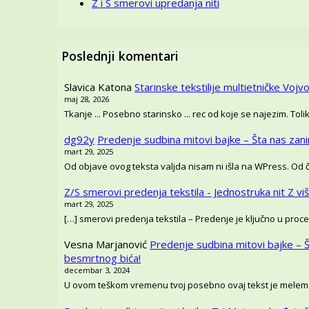
Z i S smerovi upredanja niti
Poslednji komentari
Slavica Katona
Starinske tekstilije multietničke Vojvo
maj 28, 2026
Tkanje ... Posebno starinsko ... rec od koje se najezim. T
dg92y
Predenje sudbina mitovi bajke – Šta nas zan
mart 29, 2025
Od objave ovog teksta valjda nisam ni išla na WPress. Od
Z/S smerovi predenja tekstila - Jednostruka nit Z vi
mart 29, 2025
[…] smerovi predenja tekstila – Predenje je ključno u proce
Vesna Marjanović
Predenje sudbina mitovi bajke – 
besmrtnog bića!
decembar 3, 2024
U ovom teškom vremenu tvoj posebno ovaj tekst je melem