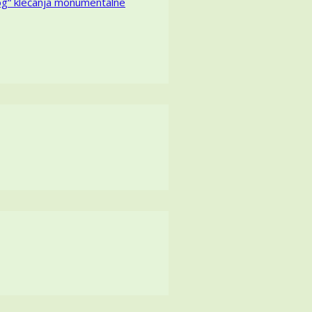
kog“ klečanja monumentalne