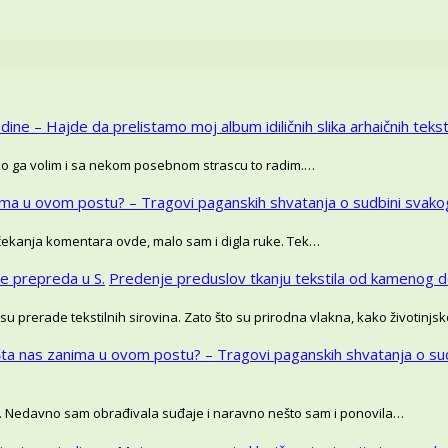
dine – Hajde da prelistamo moj album idiličnih slika arhaičnih tekstil
oliko ga volim i sa nekom posebnom strascu to radim.…
ima u ovom postu? – Tragovi paganskih shvatanja o sudbini svako
 čekanja komentara ovde, malo sam i digla ruke. Tek…
še prepreda u S.
Predenje preduslov tkanju tekstila od kamenog d
su prerade tekstilnih sirovina. Zato što su prirodna vlakna, kako životinj
Šta nas zanima u ovom postu? – Tragovi paganskih shvatanja o su
. Nedavno sam obrađivala suđaje i naravno nešto sam i ponovila…