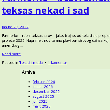
teksas nekad i sad
jun
januar 29, 2022
5,
Farmerke – rubni teksas sirov – jake, trajne, od tekstila u prep
2024
proleće 2022. Naprimer, nov tamno plavi par sirovog džinsa koji 
američkog …
Read more
na
Posted in
Tekstil i moda
•
1 komentar
Farmerke
Arhiva
–
bezvremeni
februar 2026
fenomen
januar 2026
–
decembar 2025
kako
avgust 2025
se
jun 2025
prave
mart 2025
i