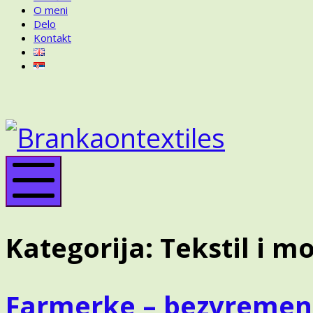
O meni
Delo
Kontakt
BRANKA
ON
BRANK
TEXTILES
ON
TEXTIL
Mobile
Menu
Kategorija:
Tekstil i m
Farmerke – bezvremeni