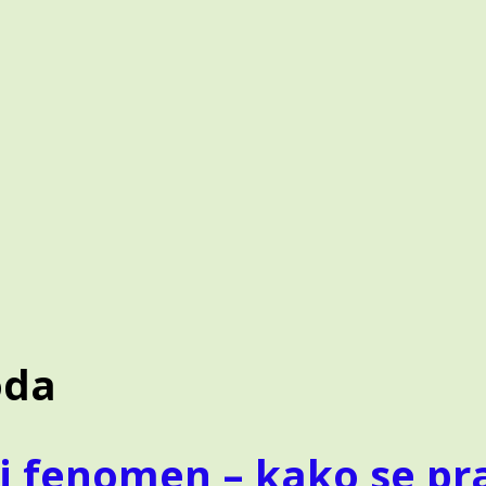
A
ES
oda
 fenomen – kako se prav