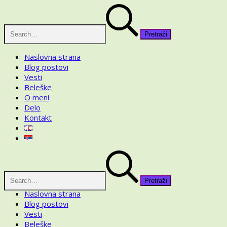
Skip
Pretraga
to
za:
content
Naslovna strana
Blog postovi
Vesti
Beleške
O meni
Delo
Kontakt
Pretraga
za:
Naslovna strana
Blog postovi
Vesti
Beleške