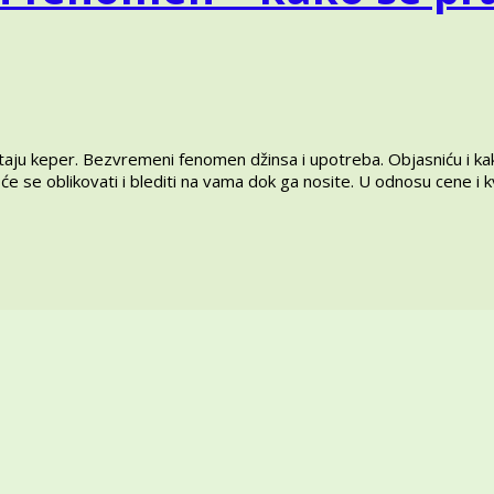
letaju keper. Bezvremeni fenomen džinsa i upotreba. Objasniću i ka
će se oblikovati i blediti na vama dok ga nosite. U odnosu cene i 