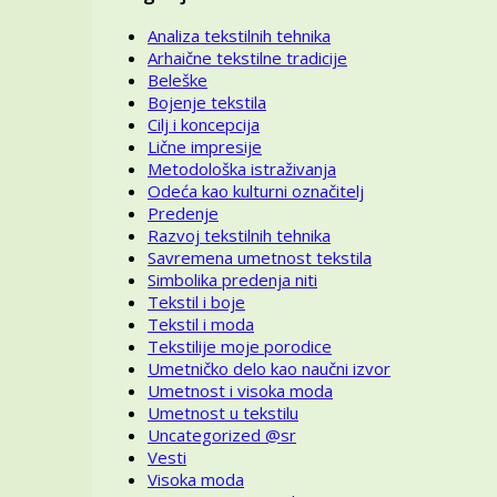
Analiza tekstilnih tehnika
Arhaične tekstilne tradicije
Beleške
Bojenje tekstila
Cilj i koncepcija
Lične impresije
Metodološka istraživanja
Odeća kao kulturni označitelj
Predenje
Razvoj tekstilnih tehnika
Savremena umetnost tekstila
Simbolika predenja niti
Tekstil i boje
Tekstil i moda
Tekstilije moje porodice
Umetničko delo kao naučni izvor
Umetnost i visoka moda
Umetnost u tekstilu
Uncategorized @sr
Vesti
Visoka moda