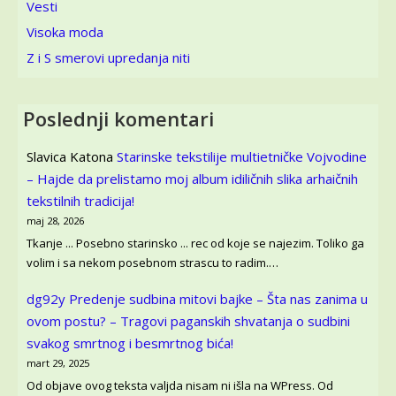
Vesti
Visoka moda
Z i S smerovi upredanja niti
Poslednji komentari
Slavica Katona
Starinske tekstilije multietničke Vojvodine
– Hajde da prelistamo moj album idiličnih slika arhaičnih
tekstilnih tradicija!
maj 28, 2026
Tkanje ... Posebno starinsko ... rec od koje se najezim. Toliko ga
volim i sa nekom posebnom strascu to radim.…
dg92y
Predenje sudbina mitovi bajke – Šta nas zanima u
ovom postu? – Tragovi paganskih shvatanja o sudbini
svakog smrtnog i besmrtnog bića!
mart 29, 2025
Od objave ovog teksta valjda nisam ni išla na WPress. Od