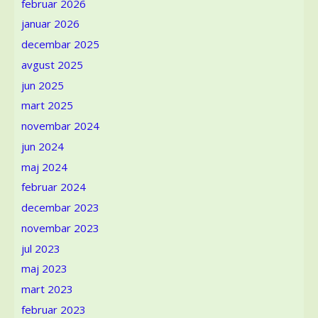
februar 2026
biljnog
januar 2026
bojenja
tekstila
decembar 2025
kao
avgust 2025
važan
element
jun 2025
ekološkog
mart 2025
kulturnog
novembar 2024
nasleđa!
jun 2024
maj 2024
februar 2024
decembar 2023
novembar 2023
jul 2023
maj 2023
mart 2023
februar 2023