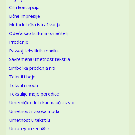
Cilj i koncepcija
Lične impresije
Metodološka istraživanja
Odeća kao kulturni označitelj
Predenje
Razvoj tekstilnih tehnika
Savremena umetnost tekstila
Simbolika predenja niti
Tekstil i boje
Tekstil i moda
Tekstilije moje porodice
Umetničko delo kao naučni izvor
Umetnost i visoka moda
Umetnost u tekstilu
Uncategorized @sr