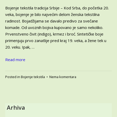
2024
Bojenje tekstila tradicija Srbije – Kod Srba, do početka 20.
veka, bojenje je bilo najvećim delom ženska tekstilna
radinost. Bojadžijama se davalo predivo za svečane
komade. Od uvoznih bojiva kupovano je samo nekoliko.
Prvenstveno čivit (indigo), krmez i broć. Sintetičke boje
primenjuju prvo zanatlije pred kraj 19. veka, a žene tek u
20. veku. Ipak, …
Read more
na
Posted in
Bojenje tekstila
•
Nema komentara
Bojenje
tekstila
tradicija
Srbije
–
Arhiva
Upoznajmo
tehnike