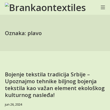
Skip
Mo
to
BRANKA ON TEXTILES
content
Oznaka:
plavo
Bojenje tekstila tradicija Srbije –
Upoznajmo tehnike biljnog bojenja
tekstila kao važan element ekološkog
kulturnog nasleđa!
jun
jun 26, 2024
28,