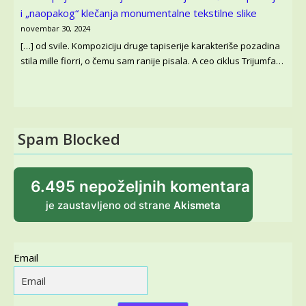
i „naopakog“ klečanja monumentalne tekstilne slike
novembar 30, 2024
[…] od svile. Kompoziciju druge tapiserije karakteriše pozadina
stila mille fiorri, o čemu sam ranije pisala. A ceo ciklus Trijumfa…
Spam Blocked
6.495 nepoželjnih komentara
je zaustavljeno od strane
Akismeta
Email