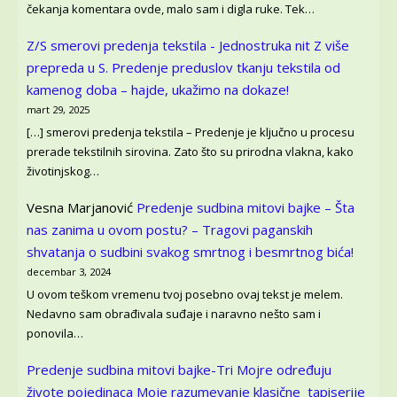
čekanja komentara ovde, malo sam i digla ruke. Tek…
Z/S smerovi predenja tekstila - Jednostruka nit Z više
prepreda u S.
Predenje preduslov tkanju tekstila od
kamenog doba – hajde, ukažimo na dokaze!
mart 29, 2025
[…] smerovi predenja tekstila – Predenje je ključno u procesu
prerade tekstilnih sirovina. Zato što su prirodna vlakna, kako
životinjskog…
Vesna Marjanović
Predenje sudbina mitovi bajke – Šta
nas zanima u ovom postu? – Tragovi paganskih
shvatanja o sudbini svakog smrtnog i besmrtnog bića!
decembar 3, 2024
U ovom teškom vremenu tvoj posebno ovaj tekst je melem.
Nedavno sam obrađivala suđaje i naravno nešto sam i
ponovila…
Predenje sudbina mitovi bajke-Tri Mojre određuju
živote pojedinaca
Moje razumevanje klasične tapiserije