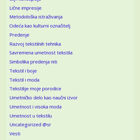
Lične impresije
Metodološka istraživanja
Odeća kao kulturni označitelj
Predenje
Razvoj tekstilnih tehnika
Savremena umetnost tekstila
Simbolika predenja niti
Tekstil i boje
Tekstil i moda
Tekstilije moje porodice
Umetničko delo kao naučni izvor
Umetnost i visoka moda
Umetnost u tekstilu
Uncategorized @sr
Vesti