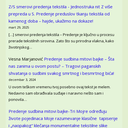
Z/S smerovi predenja tekstila - Jednostruka nit Z više
prepreda u S.
Predenje preduslov tkanju tekstila od
kamenog doba – hajde, ukažimo na dokaze!
mart 29, 2025
[…] smerovi predenja tekstila – Predenje je ključno u procesu
prerade tekstilnih sirovina. Zato što su prirodna vlakna, kako
životinjskog…
Vesna Marjanović
Predenje sudbina mitovi bajke – Šta
nas zanima u ovom postu? – Tragovi paganskih
shvatanja o sudbini svakog smrtnog i besmrtnog bića!
decembar 3, 2024
U ovom teškom vremenu tvoj posebno ovaj tekst je melem.
Nedavno sam obrađivala suđaje i naravno nešto sam i
ponovila…
Predenje sudbina mitovi bajke-Tri Mojre određuju
živote pojedinaca
Moje razumevanje klasične tapiserije
i „naopakog“ klečanja monumentalne tekstilne slike