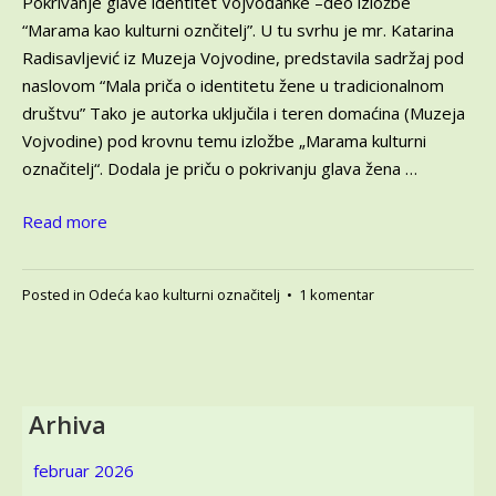
Pokrivanje glave identitet Vojvođanke –deo izložbe
“Marama kao kulturni oznčitelj”. U tu svrhu je mr. Katarina
Radisavljević iz Muzeja Vojvodine, predstavila sadržaj pod
naslovom “Mala priča o identitetu žene u tradicionalnom
društvu” Tako je autorka uključila i teren domaćina (Muzeja
Vojvodine) pod krovnu temu izložbe „Marama kulturni
označitelj“. Dodala je priču o pokrivanju glava žena …
Read more
na
Posted in
Odeća kao kulturni označitelj
•
1 komentar
Zašto
žene
nose
marame?
4
Arhiva
deo:
Pokrivanje
februar 2026
glave