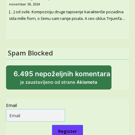
novembar 30, 2024
[…] od svile. Kompoziciju druge tapiserije karakteriše pozadina
stila mille fiorri, o čemu sam ranije pisala. A ceo ciklus Trijumfa…
Spam Blocked
6.495 nepoželjnih komentara
je zaustavljeno od strane
Akismeta
Email
Register