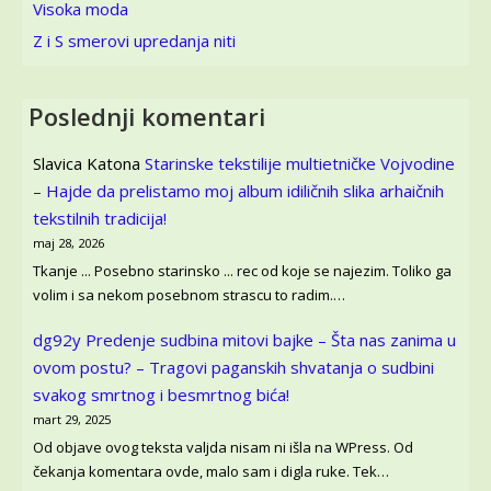
Visoka moda
Z i S smerovi upredanja niti
Poslednji komentari
Slavica Katona
Starinske tekstilije multietničke Vojvodine
– Hajde da prelistamo moj album idiličnih slika arhaičnih
tekstilnih tradicija!
maj 28, 2026
Tkanje ... Posebno starinsko ... rec od koje se najezim. Toliko ga
volim i sa nekom posebnom strascu to radim.…
dg92y
Predenje sudbina mitovi bajke – Šta nas zanima u
ovom postu? – Tragovi paganskih shvatanja o sudbini
svakog smrtnog i besmrtnog bića!
mart 29, 2025
Od objave ovog teksta valjda nisam ni išla na WPress. Od
čekanja komentara ovde, malo sam i digla ruke. Tek…