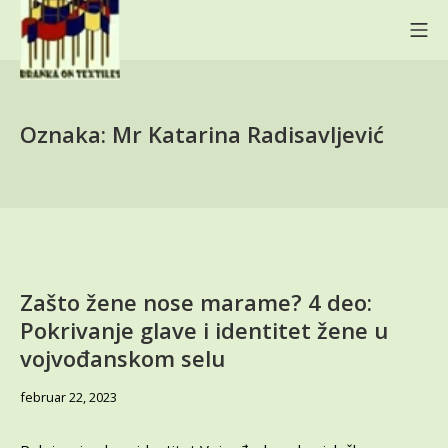
Skip
Mo
to
content
BRANKA ON TEXTILES
Oznaka:
Mr Katarina Radisavljević
Zašto žene nose marame? 4 deo:
Pokrivanje glave i identitet žene u
vojvođanskom selu
avgust
februar 22, 2023
2,
2023