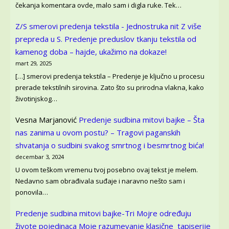
čekanja komentara ovde, malo sam i digla ruke. Tek…
Z/S smerovi predenja tekstila - Jednostruka nit Z više
prepreda u S.
Predenje preduslov tkanju tekstila od
kamenog doba – hajde, ukažimo na dokaze!
mart 29, 2025
[…] smerovi predenja tekstila – Predenje je ključno u procesu
prerade tekstilnih sirovina. Zato što su prirodna vlakna, kako
životinjskog…
Vesna Marjanović
Predenje sudbina mitovi bajke – Šta
nas zanima u ovom postu? – Tragovi paganskih
shvatanja o sudbini svakog smrtnog i besmrtnog bića!
decembar 3, 2024
U ovom teškom vremenu tvoj posebno ovaj tekst je melem.
Nedavno sam obrađivala suđaje i naravno nešto sam i
ponovila…
Predenje sudbina mitovi bajke-Tri Mojre određuju
živote pojedinaca
Moje razumevanje klasične tapiserije