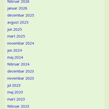
februar 2026
biljnog
januar 2026
bojenja
tekstila
decembar 2025
kao
avgust 2025
važan
element
jun 2025
ekološkog
mart 2025
kulturnog
novembar 2024
nasleđa!
jun 2024
maj 2024
februar 2024
decembar 2023
novembar 2023
jul 2023
maj 2023
mart 2023
februar 2023