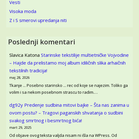
Vesti
Visoka moda
Z i S smerovi upredanja niti
Poslednji komentari
Slavica Katona
Starinske tekstilije multietničke Vojvodine
– Hajde da prelistamo moj album idiličnih slika arhaičnih
tekstilnih tradicija!
maj 28, 2026
Tkanje ... Posebno starinsko ... rec od koje se najezim. Toliko ga
volim i sa nekom posebnom strascu to radim.…
dg92y
Predenje sudbina mitovi bajke – Šta nas zanima u
ovom postu? – Tragovi paganskih shvatanja o sudbini
svakog smrtnog i besmrtnog bića!
mart 29, 2025
Od objave ovog teksta valjda nisam ni išla na WPress. Od