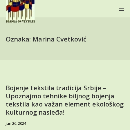
Skip
Mo
to
content
BRANKA ON TEXTILES
Oznaka:
Marina Cvetković
Bojenje tekstila tradicija Srbije –
Upoznajmo tehnike biljnog bojenja
tekstila kao važan element ekološkog
kulturnog nasleđa!
jun
jun 26, 2024
28,