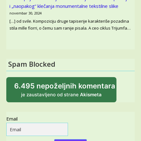
i „naopakog“ klečanja monumentalne tekstilne slike
novembar 30, 2024
[…] od svile. Kompoziciju druge tapiserije karakteriše pozadina
stila mille fiorri, o čemu sam ranije pisala. A ceo ciklus Trijumfa…
Spam Blocked
6.495 nepoželjnih komentara
je zaustavljeno od strane
Akismeta
Email