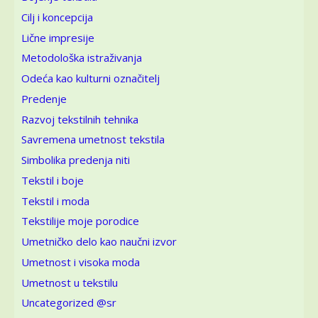
Cilj i koncepcija
Lične impresije
Metodološka istraživanja
Odeća kao kulturni označitelj
Predenje
Razvoj tekstilnih tehnika
Savremena umetnost tekstila
Simbolika predenja niti
Tekstil i boje
Tekstil i moda
Tekstilije moje porodice
Umetničko delo kao naučni izvor
Umetnost i visoka moda
Umetnost u tekstilu
Uncategorized @sr