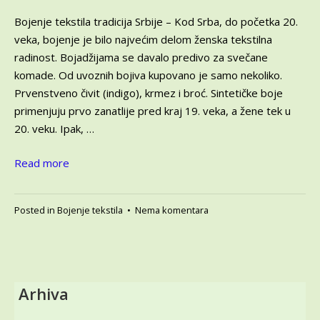
2024
Bojenje tekstila tradicija Srbije – Kod Srba, do početka 20.
veka, bojenje je bilo najvećim delom ženska tekstilna
radinost. Bojadžijama se davalo predivo za svečane
komade. Od uvoznih bojiva kupovano je samo nekoliko.
Prvenstveno čivit (indigo), krmez i broć. Sintetičke boje
primenjuju prvo zanatlije pred kraj 19. veka, a žene tek u
20. veku. Ipak, …
Read more
na
Posted in
Bojenje tekstila
•
Nema komentara
Bojenje
tekstila
tradicija
Srbije
–
Arhiva
Upoznajmo
tehnike