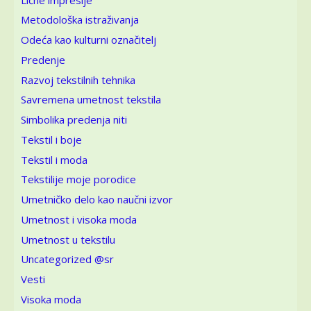
Metodološka istraživanja
Odeća kao kulturni označitelj
Predenje
Razvoj tekstilnih tehnika
Savremena umetnost tekstila
Simbolika predenja niti
Tekstil i boje
Tekstil i moda
Tekstilije moje porodice
Umetničko delo kao naučni izvor
Umetnost i visoka moda
Umetnost u tekstilu
Uncategorized @sr
Vesti
Visoka moda