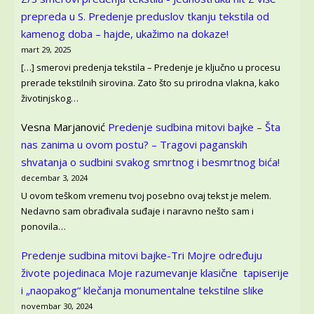
prepreda u S.
Predenje preduslov tkanju tekstila od
kamenog doba – hajde, ukažimo na dokaze!
mart 29, 2025
[…] smerovi predenja tekstila – Predenje je ključno u procesu
prerade tekstilnih sirovina. Zato što su prirodna vlakna, kako
životinjskog…
Vesna Marjanović
Predenje sudbina mitovi bajke – Šta
nas zanima u ovom postu? – Tragovi paganskih
shvatanja o sudbini svakog smrtnog i besmrtnog bića!
decembar 3, 2024
U ovom teškom vremenu tvoj posebno ovaj tekst je melem.
Nedavno sam obrađivala suđaje i naravno nešto sam i
ponovila…
Predenje sudbina mitovi bajke-Tri Mojre određuju
živote pojedinaca
Moje razumevanje klasične tapiserije
i „naopakog“ klečanja monumentalne tekstilne slike
novembar 30, 2024