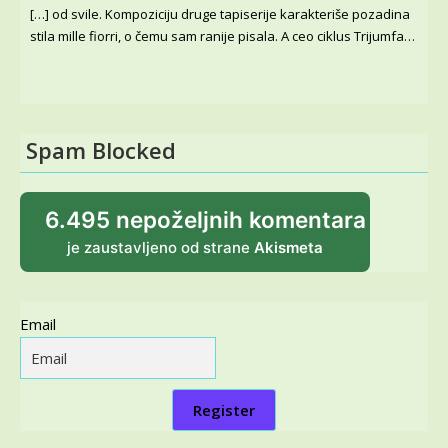
[…] od svile. Kompoziciju druge tapiserije karakteriše pozadina
stila mille fiorri, o čemu sam ranije pisala. A ceo ciklus Trijumfa…
Spam Blocked
6.495 nepoželjnih komentara
je zaustavljeno od strane
Akismeta
Email
Register