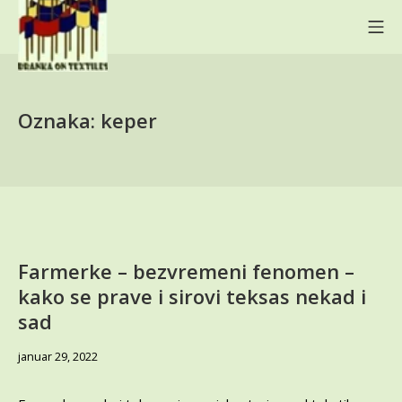
Skip
Mo
to
content
BRANKA ON TEXTILES
Oznaka:
keper
Farmerke – bezvremeni fenomen –
kako se prave i sirovi teksas nekad i
sad
jun
januar 29, 2022
5,
2024