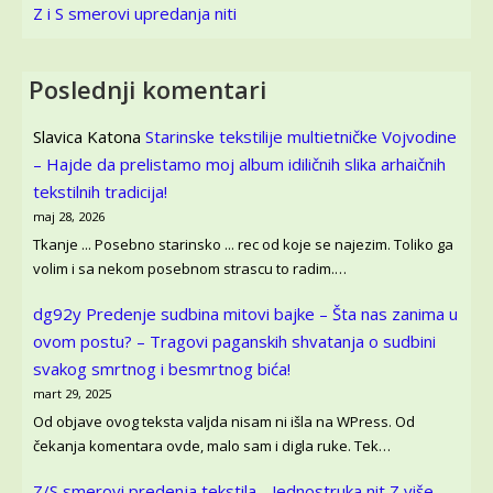
Z i S smerovi upredanja niti
Poslednji komentari
Slavica Katona
Starinske tekstilije multietničke Vojvodine
– Hajde da prelistamo moj album idiličnih slika arhaičnih
tekstilnih tradicija!
maj 28, 2026
Tkanje ... Posebno starinsko ... rec od koje se najezim. Toliko ga
volim i sa nekom posebnom strascu to radim.…
dg92y
Predenje sudbina mitovi bajke – Šta nas zanima u
ovom postu? – Tragovi paganskih shvatanja o sudbini
svakog smrtnog i besmrtnog bića!
mart 29, 2025
Od objave ovog teksta valjda nisam ni išla na WPress. Od
čekanja komentara ovde, malo sam i digla ruke. Tek…
Z/S smerovi predenja tekstila - Jednostruka nit Z više