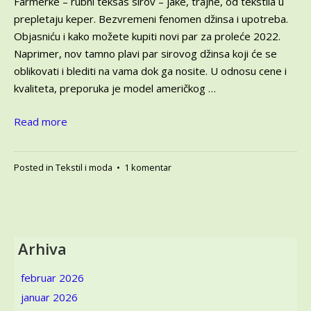
Farmerke – rubni teksas sirov – jake, trajne, od tekstila u
prepletaju keper. Bezvremeni fenomen džinsa i upotreba.
Objasniću i kako možete kupiti novi par za proleće 2022.
Naprimer, nov tamno plavi par sirovog džinsa koji će se
oblikovati i blediti na vama dok ga nosite. U odnosu cene i
kvaliteta, preporuka je model američkog …
Read more
na
Posted in
Tekstil i moda
•
1 komentar
Farmerke
–
bezvremeni
fenomen
–
Arhiva
kako
se
februar 2026
prave
januar 2026
i