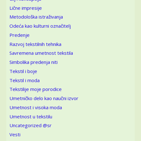
Lične impresije
Metodološka istraživanja
Odeća kao kulturni označitelj
Predenje
Razvoj tekstilnih tehnika
Savremena umetnost tekstila
Simbolika predenja niti
Tekstil i boje
Tekstil i moda
Tekstilije moje porodice
Umetničko delo kao naučni izvor
Umetnost i visoka moda
Umetnost u tekstilu
Uncategorized @sr
Vesti