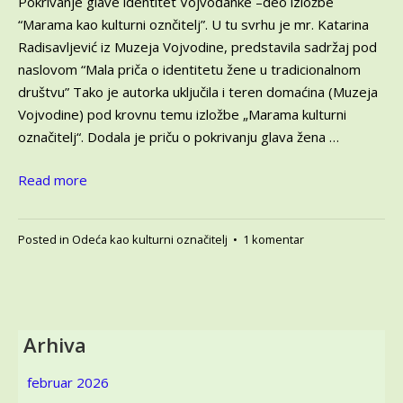
Pokrivanje glave identitet Vojvođanke –deo izložbe
“Marama kao kulturni oznčitelj”. U tu svrhu je mr. Katarina
Radisavljević iz Muzeja Vojvodine, predstavila sadržaj pod
naslovom “Mala priča o identitetu žene u tradicionalnom
društvu” Tako je autorka uključila i teren domaćina (Muzeja
Vojvodine) pod krovnu temu izložbe „Marama kulturni
označitelj“. Dodala je priču o pokrivanju glava žena …
Read more
na
Posted in
Odeća kao kulturni označitelj
•
1 komentar
Zašto
žene
nose
marame?
4
Arhiva
deo:
Pokrivanje
februar 2026
glave