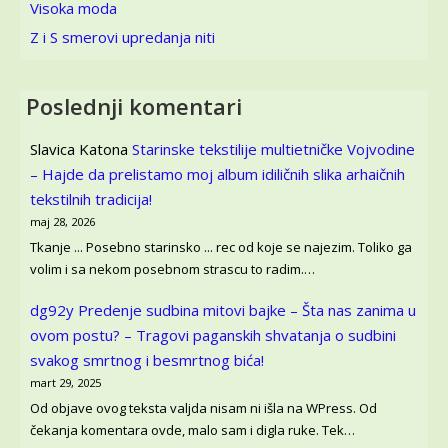
Visoka moda
Z i S smerovi upredanja niti
Poslednji komentari
Slavica Katona
Starinske tekstilije multietničke Vojvodine
– Hajde da prelistamo moj album idiličnih slika arhaičnih
tekstilnih tradicija!
maj 28, 2026
Tkanje ... Posebno starinsko ... rec od koje se najezim. Toliko ga
volim i sa nekom posebnom strascu to radim.…
dg92y
Predenje sudbina mitovi bajke – Šta nas zanima u
ovom postu? – Tragovi paganskih shvatanja o sudbini
svakog smrtnog i besmrtnog bića!
mart 29, 2025
Od objave ovog teksta valjda nisam ni išla na WPress. Od
čekanja komentara ovde, malo sam i digla ruke. Tek…