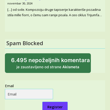
novembar 30, 2024
[…] od svile. Kompoziciju druge tapiserije karakteriše pozadina
stila mille fiorri, o čemu sam ranije pisala. A ceo ciklus Trijumfa…
Spam Blocked
6.495 nepoželjnih komentara
je zaustavljeno od strane
Akismeta
Email
Register