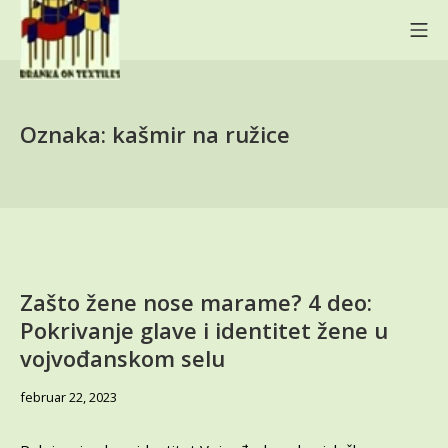
Skip
Mo
to
content
BRANKA ON TEXTILES
Oznaka:
kašmir na ružice
Zašto žene nose marame? 4 deo:
Pokrivanje glave i identitet žene u
vojvođanskom selu
avgust
februar 22, 2023
2,
2023