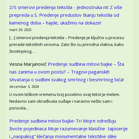
Z/S smerovi predenja tekstila - Jednostruka nit Z više
prepreda u S.
Predenje preduslov tkanju tekstila od
kamenog doba – hajde, ukažimo na dokaze!
mart 29, 2025
[…] smerovi predenja tekstila – Predenje je ključno u procesu
prerade tekstilnih sirovina. Zato što su prirodna vlakna, kako
životinjskog…
Vesna Marjanović
Predenje sudbina mitovi bajke – Šta
nas zanima u ovom postu? – Tragovi paganskih
shvatanja o sudbini svakog smrtnog i besmrtnog bića!
decembar 3, 2024
U ovom teškom vremenu tvoj posebno ovaj tekst je melem.
Nedavno sam obrađivala suđaje i naravno nešto sam i
ponovila…
Predenje sudbina mitovi bajke-Tri Mojre određuju
živote pojedinaca
Moje razumevanje klasične tapiserije
i „naopakog“ klečanja monumentalne tekstilne slike