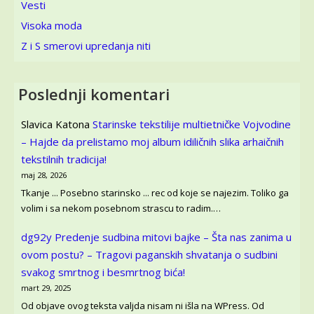
Vesti
Visoka moda
Z i S smerovi upredanja niti
Poslednji komentari
Slavica Katona
Starinske tekstilije multietničke Vojvodine
– Hajde da prelistamo moj album idiličnih slika arhaičnih
tekstilnih tradicija!
maj 28, 2026
Tkanje ... Posebno starinsko ... rec od koje se najezim. Toliko ga
volim i sa nekom posebnom strascu to radim.…
dg92y
Predenje sudbina mitovi bajke – Šta nas zanima u
ovom postu? – Tragovi paganskih shvatanja o sudbini
svakog smrtnog i besmrtnog bića!
mart 29, 2025
Od objave ovog teksta valjda nisam ni išla na WPress. Od