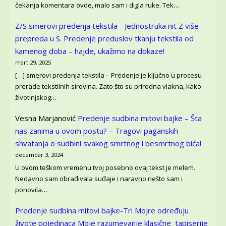
čekanja komentara ovde, malo sam i digla ruke. Tek…
Z/S smerovi predenja tekstila - Jednostruka nit Z više
prepreda u S.
Predenje preduslov tkanju tekstila od
kamenog doba – hajde, ukažimo na dokaze!
mart 29, 2025
[…] smerovi predenja tekstila – Predenje je ključno u procesu
prerade tekstilnih sirovina. Zato što su prirodna vlakna, kako
životinjskog…
Vesna Marjanović
Predenje sudbina mitovi bajke – Šta
nas zanima u ovom postu? – Tragovi paganskih
shvatanja o sudbini svakog smrtnog i besmrtnog bića!
decembar 3, 2024
U ovom teškom vremenu tvoj posebno ovaj tekst je melem.
Nedavno sam obrađivala suđaje i naravno nešto sam i
ponovila…
Predenje sudbina mitovi bajke-Tri Mojre određuju
živote pojedinaca
Moje razumevanje klasične tapiserije