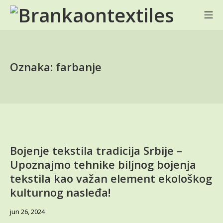
Skip
Mo
to
BRANKA ON TEXTILES
content
Oznaka:
farbanje
Bojenje tekstila tradicija Srbije –
Upoznajmo tehnike biljnog bojenja
tekstila kao važan element ekološkog
kulturnog nasleđa!
jun
jun 26, 2024
28,