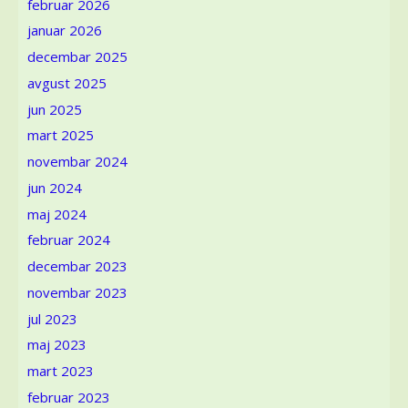
februar 2026
biljnog
januar 2026
bojenja
tekstila
decembar 2025
kao
avgust 2025
važan
element
jun 2025
ekološkog
mart 2025
kulturnog
novembar 2024
nasleđa!
jun 2024
maj 2024
februar 2024
decembar 2023
novembar 2023
jul 2023
maj 2023
mart 2023
februar 2023