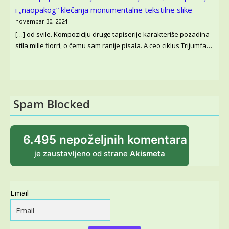
i „naopakog“ klečanja monumentalne tekstilne slike
novembar 30, 2024
[…] od svile. Kompoziciju druge tapiserije karakteriše pozadina
stila mille fiorri, o čemu sam ranije pisala. A ceo ciklus Trijumfa…
Spam Blocked
6.495 nepoželjnih komentara
je zaustavljeno od strane
Akismeta
Email