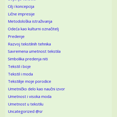
Cilj i koncepcija
Lične impresije
Metodološka istraživanja
Odeća kao kulturni označitelj
Predenje
Razvoj tekstilnih tehnika
Savremena umetnost tekstila
Simbolika predenja niti
Tekstil i boje
Tekstil i moda
Tekstilije moje porodice
Umetničko delo kao naučni izvor
Umetnost i visoka moda
Umetnost u tekstilu
Uncategorized @sr