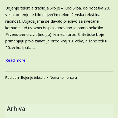
2024
Bojenje tekstila tradicija Srbije – Kod Srba, do početka 20.
veka, bojenje je bilo najvećim delom ženska tekstilna
radinost. Bojadžijama se davalo predivo za svečane
komade. Od uvoznih bojiva kupovano je samo nekoliko.
Prvenstveno čivit (indigo), krmez i broć. Sintetičke boje
primenjuju prvo zanatlije pred kraj 19. veka, a žene tek u
20. veku. Ipak, …
Read more
na
Posted in
Bojenje tekstila
•
Nema komentara
Bojenje
tekstila
tradicija
Srbije
–
Arhiva
Upoznajmo
tehnike