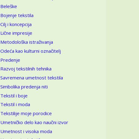
Beleške
Bojenje tekstila
Cilj i koncepcija
Lične impresije
Metodološka istraživanja
Odeća kao kulturni označitelj
Predenje
Razvoj tekstilnih tehnika
Savremena umetnost tekstila
Simbolika predenja niti
Tekstil i boje
Tekstil i moda
Tekstilije moje porodice
Umetničko delo kao naučni izvor
Umetnost i visoka moda