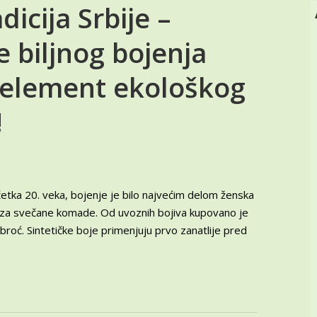
dicija Srbije –
 biljnog bojenja
n element ekološkog
!
očetka 20. veka, bojenje je bilo najvećim delom ženska
o za svečane komade. Od uvoznih bojiva kupovano je
 broć. Sintetičke boje primenjuju prvo zanatlije pred