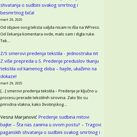
shvatanja o sudbini svakog smrtnog i
besmrtnog bića!
mart 29, 2025
Od objave ovog teksta valjda nisam ni išla na WPress.
Od čekanja komentara ovde, malo sam i digla ruke.
Tek…
Z/S smerovi predenja tekstila - Jednostruka nit
Z više prepreda u S.
Predenje preduslov tkanju
tekstila od kamenog doba – hajde, ukažimo na
dokaze!
mart 29, 2025
[…] smerovi predenja tekstila – Predenje je ključno u
procesu prerade tekstilnih sirovina. Zato što su
prirodna vlakna, kako životinjskog…
Vesna Marjanović
Predenje sudbina mitovi
bajke – Šta nas zanima u ovom postu? – Tragovi
paganskih shvatanja o sudbini svakog smrtnog i