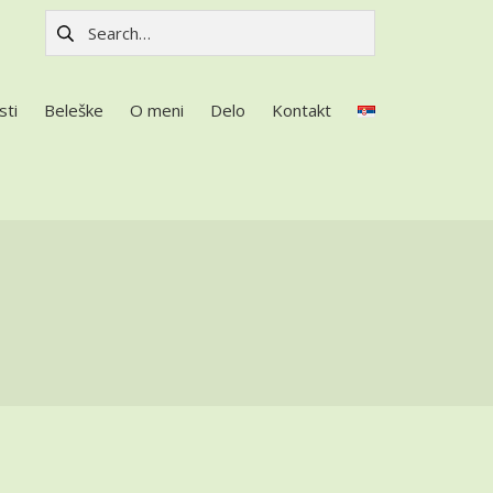
Pretraga za:
sti
Beleške
O meni
Delo
Kontakt