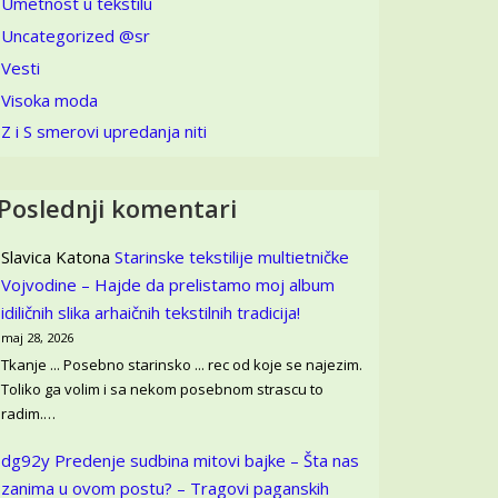
Umetnost u tekstilu
Uncategorized @sr
Vesti
Visoka moda
Z i S smerovi upredanja niti
Poslednji komentari
Slavica Katona
Starinske tekstilije multietničke
Vojvodine – Hajde da prelistamo moj album
idiličnih slika arhaičnih tekstilnih tradicija!
maj 28, 2026
Tkanje ... Posebno starinsko ... rec od koje se najezim.
Toliko ga volim i sa nekom posebnom strascu to
radim.…
dg92y
Predenje sudbina mitovi bajke – Šta nas
zanima u ovom postu? – Tragovi paganskih