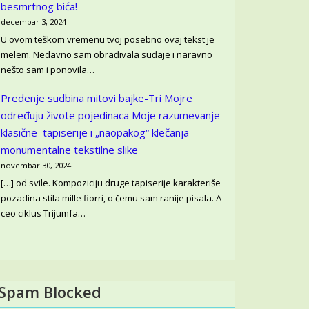
besmrtnog bića!
decembar 3, 2024
U ovom teškom vremenu tvoj posebno ovaj tekst je
melem. Nedavno sam obrađivala suđaje i naravno
nešto sam i ponovila…
Predenje sudbina mitovi bajke-Tri Mojre
određuju živote pojedinaca
Moje razumevanje
klasične tapiserije i „naopakog“ klečanja
monumentalne tekstilne slike
novembar 30, 2024
[…] od svile. Kompoziciju druge tapiserije karakteriše
pozadina stila mille fiorri, o čemu sam ranije pisala. A
ceo ciklus Trijumfa…
Spam Blocked