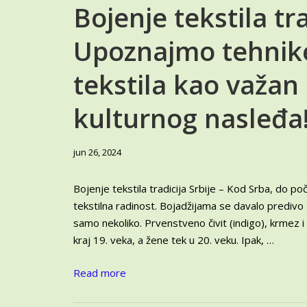
Bojenje tekstila tra
Upoznajmo tehnike
tekstila kao važa
kulturnog nasleđa
jun
jun 26, 2024
28,
2024
Bojenje tekstila tradicija Srbije – Kod Srba, do p
tekstilna radinost. Bojadžijama se davalo prediv
samo nekoliko. Prvenstveno čivit (indigo), krmez i
kraj 19. veka, a žene tek u 20. veku. Ipak, …
Read more