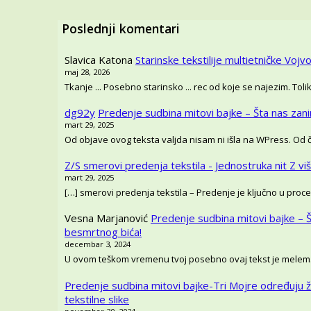
Poslednji komentari
Slavica Katona
Starinske tekstilije multietničke Vojvo
maj 28, 2026
Tkanje ... Posebno starinsko ... rec od koje se najezim. T
dg92y
Predenje sudbina mitovi bajke – Šta nas zan
mart 29, 2025
Od objave ovog teksta valjda nisam ni išla na WPress. Od
Z/S smerovi predenja tekstila - Jednostruka nit Z vi
mart 29, 2025
[…] smerovi predenja tekstila – Predenje je ključno u proce
Vesna Marjanović
Predenje sudbina mitovi bajke – 
besmrtnog bića!
decembar 3, 2024
U ovom teškom vremenu tvoj posebno ovaj tekst je melem
Predenje sudbina mitovi bajke-Tri Mojre određuju ž
tekstilne slike