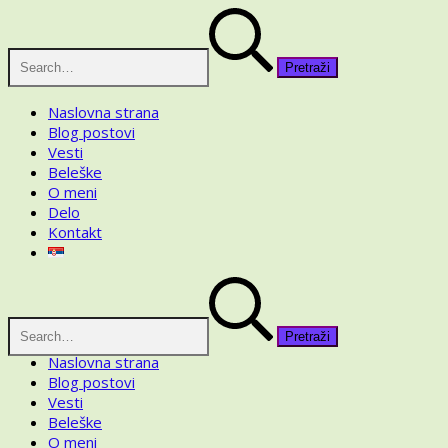
Skip
Pretraga
to
za:
content
Naslovna strana
Blog postovi
Vesti
Beleške
O meni
Delo
Kontakt
Pretraga
za:
Naslovna strana
Blog postovi
Vesti
Beleške
O meni