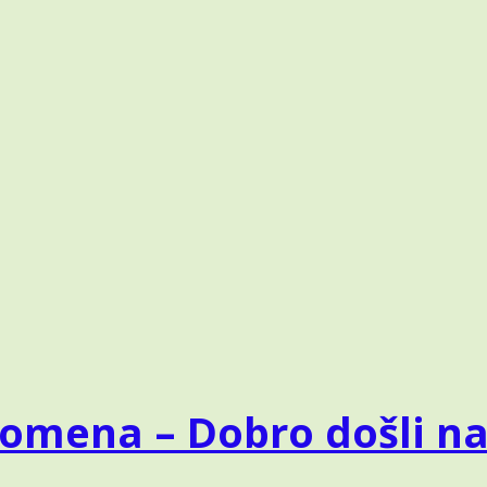
A
ES
pomena – Dobro došli n