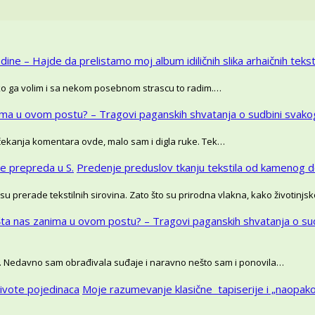
dine – Hajde da prelistamo moj album idiličnih slika arhaičnih tekstil
oliko ga volim i sa nekom posebnom strascu to radim.…
ima u ovom postu? – Tragovi paganskih shvatanja o sudbini svako
 čekanja komentara ovde, malo sam i digla ruke. Tek…
še prepreda u S.
Predenje preduslov tkanju tekstila od kamenog d
su prerade tekstilnih sirovina. Zato što su prirodna vlakna, kako životinj
Šta nas zanima u ovom postu? – Tragovi paganskih shvatanja o su
. Nedavno sam obrađivala suđaje i naravno nešto sam i ponovila…
ivote pojedinaca
Moje razumevanje klasične tapiserije i „naopa