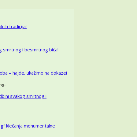
nih tradicija!
g smrtnog i besmrtnog bića!
oba – hajde, ukažimo na dokaze!
skog…
dbini svakog smrtnog i
kog“ klečanja monumentalne