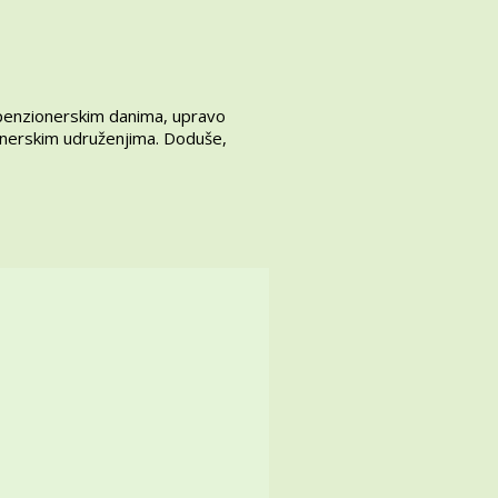
 penzionerskim danima, upravo
ionerskim udruženjima. Doduše,