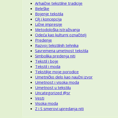
Arhaične tekstilne tradicije
Beleške
Bojenje tekstila
Cilj i koncepcija
Lične impresije
Metodološka istraživanja
Odeća kao kulturni označitelj
Predenje
Razvoj tekstilnih tehnika
Savremena umetnost tekstila
Simbolika predenja niti
Tekstil i boje
Tekstil i moda
Tekstilije moje porodice
Umetničko delo kao naučni izvor
Umetnost i visoka moda
Umetnost u tekstilu
Uncategorized @sr
Vesti
Visoka moda
Z i S smerovi upredanja niti