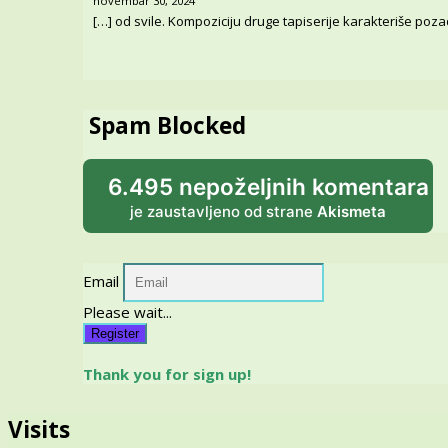
novembar 30, 2024
[…] od svile. Kompoziciju druge tapiserije karakteriše pozadi
Spam Blocked
6.495 nepoželjnih komentara
je zaustavljeno od strane
Akismeta
Email
Please wait...
Register
Thank you for sign up!
Visits