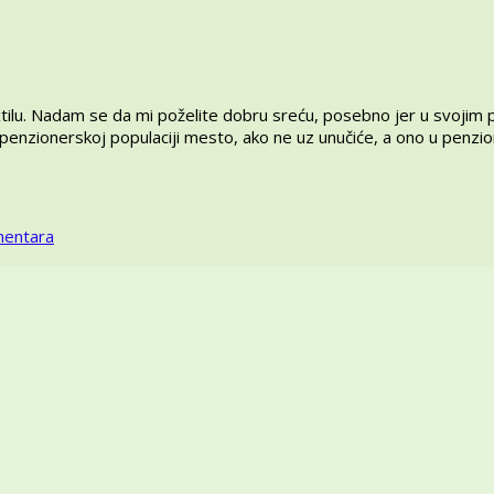
tilu. Nadam se da mi poželite dobru sreću, posebno jer u svojim
e penzionerskoj populaciji mesto, ako ne uz unučiće, a ono u penz
na
entara
Decenije
tekstilnih
uspomena
–
Dobro
došli
na
Brankin
blog
o
tekstilu