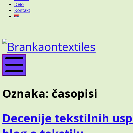
Delo
Kontakt
BRANKA
ON
BRANK
TEXTILES
ON
TEXTIL
Mobile
Menu
Oznaka:
časopisi
Decenije tekstilnih us