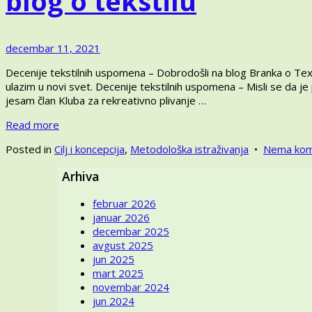
blog o tekstilu
decembar
decembar 11, 2021
2,
Decenije tekstilnih uspomena – Dobrodošli na blog Branka o Tex
2025
ulazim u novi svet. Decenije tekstilnih uspomena – Misli se da j
jesam član Kluba za rekreativno plivanje …
Read more
Posted in
Cilj i koncepcija
,
Metodološka istraživanja
•
Nema kom
Arhiva
februar 2026
januar 2026
decembar 2025
avgust 2025
jun 2025
mart 2025
novembar 2024
jun 2024