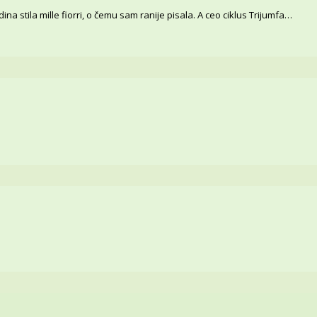
na stila mille fiorri, o čemu sam ranije pisala. A ceo ciklus Trijumfa…