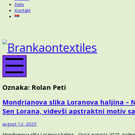
Delo
Kontakt
BRANKA
ON
BRANK
TEXTILES
ON
TEXTIL
Mobile
Menu
Oznaka:
Rolan Peti
Mondrianova slika Loranova haljina – Na
Sen Lorana, videvši apstraktni motiv 
septembar
avgust 12, 2025
3,
Mondrianova slika Loranova haljina – Ovog avgusta 2025. godine, 