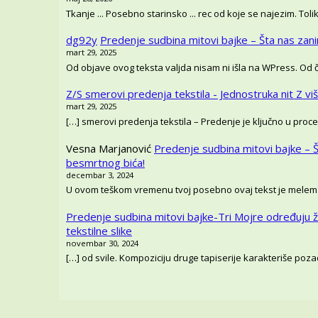
Tkanje ... Posebno starinsko ... rec od koje se najezim. T
dg92y
Predenje sudbina mitovi bajke – Šta nas zan
mart 29, 2025
Od objave ovog teksta valjda nisam ni išla na WPress. Od
Z/S smerovi predenja tekstila - Jednostruka nit Z vi
mart 29, 2025
[…] smerovi predenja tekstila – Predenje je ključno u proce
Vesna Marjanović
Predenje sudbina mitovi bajke – 
besmrtnog bića!
decembar 3, 2024
U ovom teškom vremenu tvoj posebno ovaj tekst je melem
Predenje sudbina mitovi bajke-Tri Mojre određuju ž
tekstilne slike
novembar 30, 2024
[…] od svile. Kompoziciju druge tapiserije karakteriše pozadi