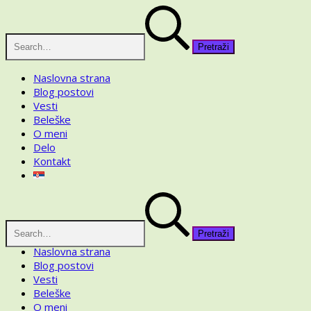
Skip
Pretraga
to
za:
content
Naslovna strana
Blog postovi
Vesti
Beleške
O meni
Delo
Kontakt
Pretraga
za:
Naslovna strana
Blog postovi
Vesti
Beleške
O meni