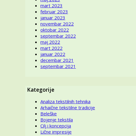
mart 2023
Lorana,
februar 2023
videvši
januar 2023
apstraktn
novembar 2022
motiv
oktobar 2022
sa
septembar 2022
osnovni
maj 2022
bojama?
mart 2022
januar 2022
decembar 2021
septembar 2021
Kategorije
Analiza tekstilnih tehnika
Arhaične tekstilne tradicije
Beleške
Bojenje tekstila
Cilj i koncepcija
Lične impresije