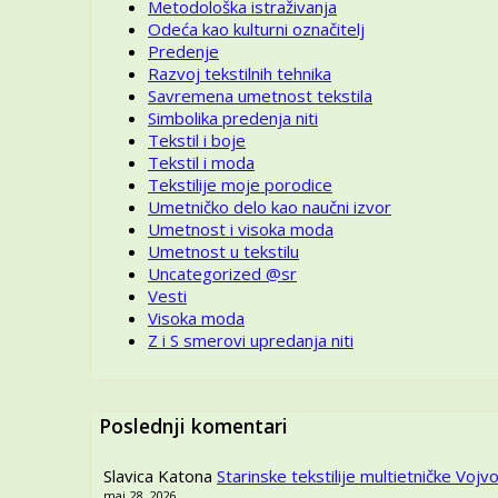
Metodološka istraživanja
Odeća kao kulturni označitelj
Predenje
Razvoj tekstilnih tehnika
Savremena umetnost tekstila
Simbolika predenja niti
Tekstil i boje
Tekstil i moda
Tekstilije moje porodice
Umetničko delo kao naučni izvor
Umetnost i visoka moda
Umetnost u tekstilu
Uncategorized @sr
Vesti
Visoka moda
Z i S smerovi upredanja niti
Poslednji komentari
Slavica Katona
Starinske tekstilije multietničke Vojvo
maj 28, 2026