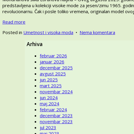
2025
predstavljena u kolekciji visoke mode za jesen/zimu 1965. godine
revolucionarnu. Čak i posle toliko vremena, originalan model ovo
Read more
na
Posted in
Umetnost i visoka moda
•
Nema komentara
Mondria
Arhiva
slika
Loranova
februar 2026
haljina
januar 2026
–
decembar 2025
Na
avgust 2025
šta
jun 2025
prvo
mart 2025
pomisliti,
novembar 2024
na
jun 2024
umetničk
maj 2024
delo
februar 2024
ili
decembar 2023
kultnu
novembar 2023
kreaciju
jul 2023
Iv
maj 2023
Sen