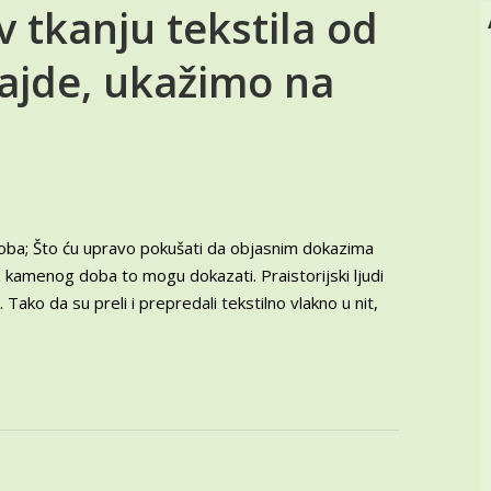
 tkanju tekstila od
ajde, ukažimo na
oba; Što ću upravo pokušati da objasnim dokazima
z kamenog doba to mogu dokazati. Praistorijski ljudi
 Tako da su preli i prepredali tekstilno vlakno u nit,
e