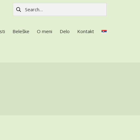
Pretraga za:
sti
Beleške
O meni
Delo
Kontakt