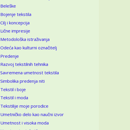
Beleške
Bojenje tekstila
Cilj i koncepcija
Lične impresije
Metodološka istraživanja
Odeća kao kulturni označitelj
Predenje
Razvoj tekstilnih tehnika
Savremena umetnost tekstila
Simbolika predenja niti
Tekstil i boje
Tekstil i moda
Tekstilije moje porodice
Umetničko delo kao naučni izvor
Umetnost i visoka moda