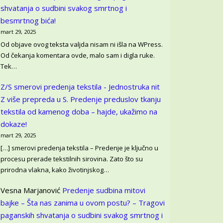
shvatanja o sudbini svakog smrtnog i
besmrtnog bića!
mart 29, 2025
Od objave ovog teksta valjda nisam ni išla na WPress.
Od čekanja komentara ovde, malo sam i digla ruke.
Tek…
Z/S smerovi predenja tekstila - Jednostruka nit
Z više prepreda u S.
Predenje preduslov tkanju
tekstila od kamenog doba – hajde, ukažimo na
dokaze!
mart 29, 2025
[…] smerovi predenja tekstila – Predenje je ključno u
procesu prerade tekstilnih sirovina. Zato što su
prirodna vlakna, kako životinjskog…
Vesna Marjanović
Predenje sudbina mitovi
bajke – Šta nas zanima u ovom postu? – Tragovi
paganskih shvatanja o sudbini svakog smrtnog i