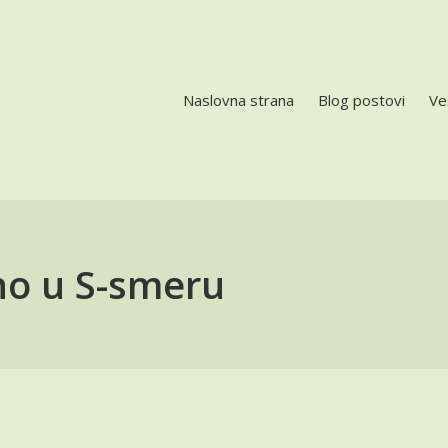
Naslovna strana
Blog postovi
Ve
LES
no u S-smeru