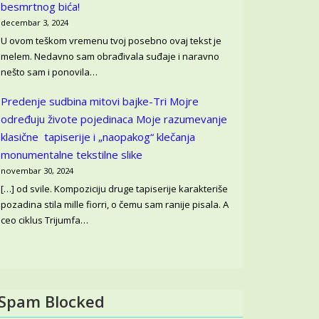
besmrtnog bića!
decembar 3, 2024
U ovom teškom vremenu tvoj posebno ovaj tekst je
melem. Nedavno sam obrađivala suđaje i naravno
nešto sam i ponovila…
Predenje sudbina mitovi bajke-Tri Mojre
određuju živote pojedinaca
Moje razumevanje
klasične tapiserije i „naopakog“ klečanja
monumentalne tekstilne slike
novembar 30, 2024
[…] od svile. Kompoziciju druge tapiserije karakteriše
pozadina stila mille fiorri, o čemu sam ranije pisala. A
ceo ciklus Trijumfa…
Spam Blocked