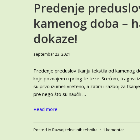
Predenje preduslov
kamenog doba – h
dokaze!
jun
septembar 23, 2021
6,
2024
Predenje preduslov tkanju tekstila od kamenog d
koje poznajem u prilog te teze. Srećom, tragovi i
su prvo izumeli vreteno, a zatim i razboj za tkanje.
pre nego što su naučili …
Read more
na
Posted in
Razvoj tekstilnih tehnika
•
1 komentar
Predenj