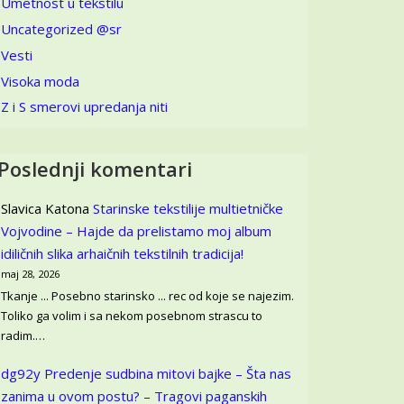
Umetnost u tekstilu
Uncategorized @sr
Vesti
Visoka moda
Z i S smerovi upredanja niti
Poslednji komentari
Slavica Katona
Starinske tekstilije multietničke
Vojvodine – Hajde da prelistamo moj album
idiličnih slika arhaičnih tekstilnih tradicija!
maj 28, 2026
Tkanje ... Posebno starinsko ... rec od koje se najezim.
Toliko ga volim i sa nekom posebnom strascu to
radim.…
dg92y
Predenje sudbina mitovi bajke – Šta nas
zanima u ovom postu? – Tragovi paganskih