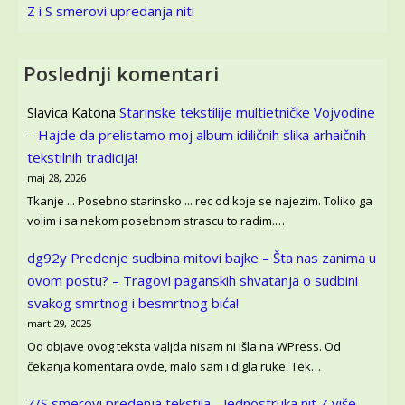
Z i S smerovi upredanja niti
Poslednji komentari
Slavica Katona
Starinske tekstilije multietničke Vojvodine
– Hajde da prelistamo moj album idiličnih slika arhaičnih
tekstilnih tradicija!
maj 28, 2026
Tkanje ... Posebno starinsko ... rec od koje se najezim. Toliko ga
volim i sa nekom posebnom strascu to radim.…
dg92y
Predenje sudbina mitovi bajke – Šta nas zanima u
ovom postu? – Tragovi paganskih shvatanja o sudbini
svakog smrtnog i besmrtnog bića!
mart 29, 2025
Od objave ovog teksta valjda nisam ni išla na WPress. Od
čekanja komentara ovde, malo sam i digla ruke. Tek…
Z/S smerovi predenja tekstila - Jednostruka nit Z više