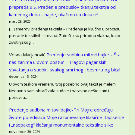
prepreda u S.
Predenje preduslov tkanju tekstila od
kamenog doba – hajde, ukažimo na dokaze!
mart 29, 2025
[…] smerovi predenja tekstila – Predenje je ključno u procesu
prerade tekstilnih sirovina. Zato što su prirodna vlakna, kako
životinjskog…
Vesna Marjanović
Predenje sudbina mitovi bajke – Šta
nas zanima u ovom postu? – Tragovi paganskih
shvatanja o sudbini svakog smrtnog i besmrtnog bića!
decembar 3, 2024
U ovom teškom vremenu tvoj posebno ovaj tekst je melem.
Nedavno sam obrađivala suđaje i naravno nešto sam i
ponovila…
Predenje sudbina mitovi bajke-Tri Mojre određuju
živote pojedinaca
Moje razumevanje klasične tapiserije
i „naopakog“ klečanja monumentalne tekstilne slike
novembar 30, 2024