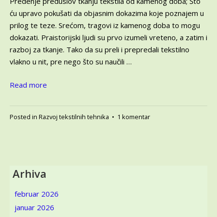
Predenje preduslov tkanju tekstila od kamenog doba; Što
ću upravo pokušati da objasnim dokazima koje poznajem u
prilog te teze. Srećom, tragovi iz kamenog doba to mogu
dokazati. Praistorijski ljudi su prvo izumeli vreteno, a zatim i
razboj za tkanje. Tako da su preli i prepredali tekstilno
vlakno u nit, pre nego što su naučili …
Read more
na
Posted in
Razvoj tekstilnih tehnika
•
1 komentar
Predenje
preduslov
tkanju
tekstila
od
Arhiva
kamenog
doba
februar 2026
–
januar 2026
hajde,