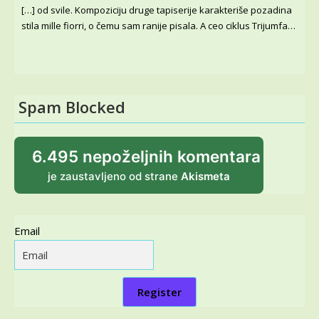
[…] od svile. Kompoziciju druge tapiserije karakteriše pozadina
stila mille fiorri, o čemu sam ranije pisala. A ceo ciklus Trijumfa…
Spam Blocked
6.495 nepoželjnih komentara
je zaustavljeno od strane
Akismeta
Email
Register