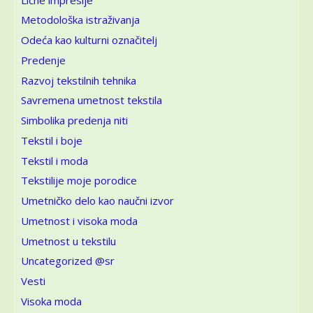
Metodološka istraživanja
Odeća kao kulturni označitelj
Predenje
Razvoj tekstilnih tehnika
Savremena umetnost tekstila
Simbolika predenja niti
Tekstil i boje
Tekstil i moda
Tekstilije moje porodice
Umetničko delo kao naučni izvor
Umetnost i visoka moda
Umetnost u tekstilu
Uncategorized @sr
Vesti
Visoka moda