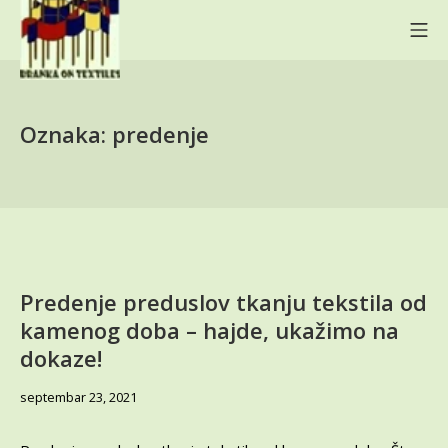
Skip
Mo
to
content
BRANKA ON TEXTILES
Oznaka:
predenje
Predenje preduslov tkanju tekstila od
kamenog doba – hajde, ukažimo na
dokaze!
jun
septembar 23, 2021
6,
2024