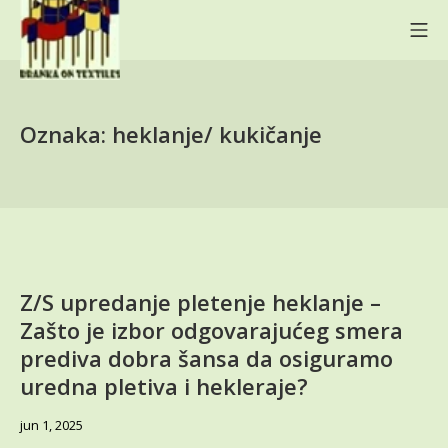
Skip
Mo
to
content
BRANKA ON TEXTILES
Oznaka:
heklanje/ kukičanje
Z/S upredanje pletenje heklanje –
Zašto je izbor odgovarajućeg smera
prediva dobra šansa da osiguramo
uredna pletiva i hekleraje?
jun
jun 1, 2025
9,