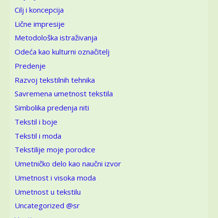
Cilj i koncepcija
Lične impresije
Metodološka istraživanja
Odeća kao kulturni označitelj
Predenje
Razvoj tekstilnih tehnika
Savremena umetnost tekstila
Simbolika predenja niti
Tekstil i boje
Tekstil i moda
Tekstilije moje porodice
Umetničko delo kao naučni izvor
Umetnost i visoka moda
Umetnost u tekstilu
Uncategorized @sr