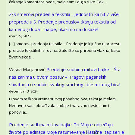
čekanja komentara ovde, malo sam i digla ruke. Tek…
Z/S smerovi predenja tekstila - Jednostruka nit Z više
prepreda u S.
Predenje preduslov tkanju tekstila od
kamenog doba – hajde, ukažimo na dokaze!
mart 29, 2025
[…] smerovi predenja tekstila – Predenje je ključno u procesu
prerade tekstilnih sirovina. Zato što su prirodna vlakna, kako
životinjskog…
Vesna Marjanović
Predenje sudbina mitovi bajke – Šta
nas zanima u ovom postu? – Tragovi paganskih
shvatanja o sudbini svakog smrtnog i besmrtnog bića!
decembar 3, 2024
U ovom teškom vremenu tvoj posebno ovaj tekst je melem.
Nedavno sam obrađivala suđaje i naravno nešto sam i
ponovila…
Predenje sudbina mitovi bajke-Tri Mojre određuju
živote pojedinaca
Moje razumevanje klasične tapiserije