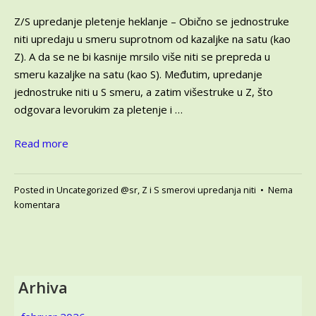
2025
Z/S upredanje pletenje heklanje – Obično se jednostruke
niti upredaju u smeru suprotnom od kazaljke na satu (kao
Z). A da se ne bi kasnije mrsilo više niti se prepreda u
smeru kazaljke na satu (kao S). Međutim, upredanje
jednostruke niti u S smeru, a zatim višestruke u Z, što
odgovara levorukim za pletenje i …
Read more
Posted in
Uncategorized @sr
,
Z i S smerovi upredanja niti
•
Nema
na
komentara
Z/S
upredanje
pletenje
heklanje
–
Arhiva
Zašto
je