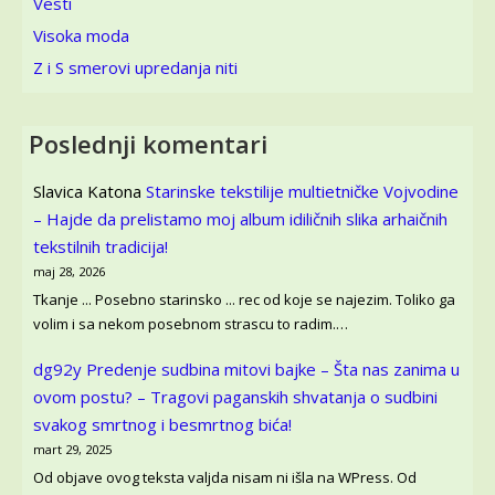
Vesti
Visoka moda
Z i S smerovi upredanja niti
Poslednji komentari
Slavica Katona
Starinske tekstilije multietničke Vojvodine
– Hajde da prelistamo moj album idiličnih slika arhaičnih
tekstilnih tradicija!
maj 28, 2026
Tkanje ... Posebno starinsko ... rec od koje se najezim. Toliko ga
volim i sa nekom posebnom strascu to radim.…
dg92y
Predenje sudbina mitovi bajke – Šta nas zanima u
ovom postu? – Tragovi paganskih shvatanja o sudbini
svakog smrtnog i besmrtnog bića!
mart 29, 2025
Od objave ovog teksta valjda nisam ni išla na WPress. Od