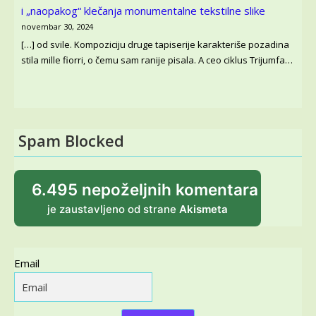
i „naopakog“ klečanja monumentalne tekstilne slike
novembar 30, 2024
[…] od svile. Kompoziciju druge tapiserije karakteriše pozadina
stila mille fiorri, o čemu sam ranije pisala. A ceo ciklus Trijumfa…
Spam Blocked
6.495 nepoželjnih komentara
je zaustavljeno od strane
Akismeta
Email