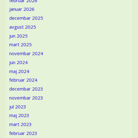
februar 2026
izbor
januar 2026
odgovarajućeg
smera
decembar 2025
prediva
avgust 2025
dobra
šansa
jun 2025
da
mart 2025
osiguramo
novembar 2024
uredna
pletiva
jun 2024
i
maj 2024
hekleraje?
februar 2024
decembar 2023
novembar 2023
jul 2023
maj 2023
mart 2023
februar 2023