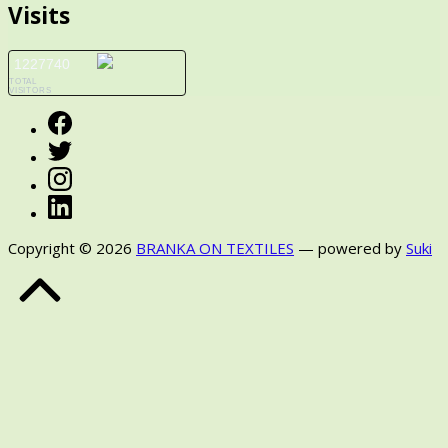
Visits
1227740
TOTAL
VISITORS
Facebook
Twitter
Instagram
LinkedIn
Copyright © 2026
BRANKA ON TEXTILES
— powered by
Suki
Back
to
Top