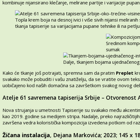
kombinuje nijansirano klečanje, melirane partije i varijacije pupan
Topla krem boja na desnoj ivici i više sivih nijansi meliran
tkanja tapiserije sa varijacijama pupane tehnike ili na petlju
Sredinom kompoz
sumak
Dalje, tkanjem bojama ujednačenog in
Kako će tkanje još potrajati, spremna sam da pratim
Preplet
kro
svakako može pobuditi i vašu znatiželju, da se vratite ovom teks
uobičajeno kod naših domaćina sa završetkom svakog novog del
Atelje 61 savremena tapiserija Srbije – Otvorenost At
Nova strujanja u umetnosti Tapiserije su svakako među akcentim
kao 2019. godine sa medijem stripa. Nadalje, preko najrazličitiji
završena vedra koloristička kompozicija izvedena potkom od razn
Žičana instalacija
, Dejana Markovića; 2023; 145 x 18