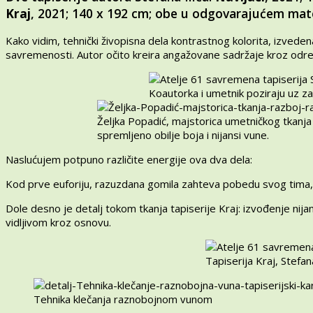
Kraj
, 2021; 140 x 192 cm; obe u odgovarajućem mate
Kako vidim, tehnički živopisna dela kontrastnog kolorita, izved
savremenosti. Autor očito kreira angažovane sadržaje kroz određe
Koautorka i umetnik poziraju uz za
Željka Popadić, majstorica umetničkog tkanja 
spremljeno obilje boja i nijansi vune.
Naslućujem potpuno različite energije ova dva dela:
Kod prve euforiju, razuzdana gomila zahteva pobedu svog tima, 
Dole desno je detalj tokom tkanja tapiserije Kraj: izvođenje nija
vidljivom kroz osnovu.
Tapiserija Kraj, Stefana
Tehnika klečanja raznobojnom vunom