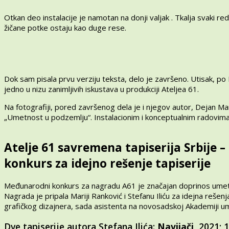
Otkan deo instalacije je namotan na donji valjak . Tkalja svaki 
žičane potke ostaju kao duge rese.
Dok sam pisala prvu verziju teksta, delo je završeno. Utisak, po I
jedno u nizu zanimljivih iskustava u produkciji Ateljea 61.
Na fotografiji, pored završenog dela je i njegov autor, Dejan Mar
„Umetnost u podzemlju“. Instalacionim i konceptualnim radovima i
Atelje 61 savremena tapiserija Srbije
konkurs za idejno rešenje tapiserije
Međunarodni konkurs za nagradu A61 je značajan doprinos umetn
Nagrada je pripala Mariji Ranković i Stefanu Iliću za idejna reš
grafičkog dizajnera, sada asistenta na novosadskoj Akademiji ume
Dve tapiserije autora Stefana Ilića:
Navijači
, 2021; 