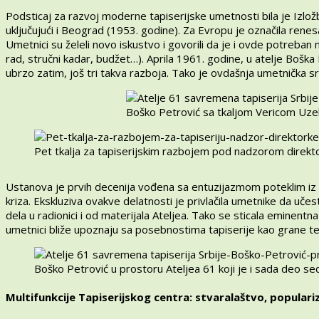
Podsticaj za razvoj moderne tapiserijske umetnosti bila je Izlo
uključujući i Beograd (1953. godine). Za Evropu je označila renesa
Umetnici su želeli novo iskustvo i govorili da je i ovde potreban
rad, stručni kadar, budžet…). Aprila 1961. godine, u atelje Boška
ubrzo zatim, još tri takva razboja. Tako je ovdašnja umetnička s
Boško Petrović sa tkaljom Vericom Uzel
Pet tkalja za tapiserijskim razbojem pod nadzorom direkt
Ustanova je prvih decenija vođena sa entuzijazmom poteklim iz 
kriza. Ekskluziva ovakve delatnosti je privlačila umetnike da uče
dela u radionici i od materijala Ateljea. Tako se sticala eminentna 
umetnici bliže upoznaju sa posebnostima tapiserije kao grane te
Boško Petrović u prostoru Ateljea 61 koji je i sada deo s
Multifunkcije Tapiserijskog centra: stvaralaštvo, populari