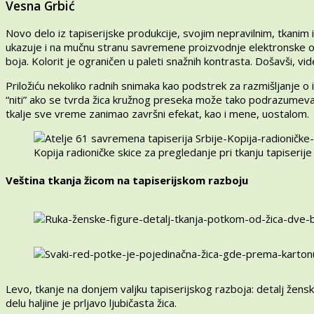
Vesna Grbić
Novo delo iz tapiserijske produkcije, svojim nepravilnim, tkanim
ukazuje i na mučnu stranu savremene proizvodnje elektronske op
boja. Kolorit je ograničen u paleti snažnih kontrasta. Došavši, 
Priložiću nekoliko radnih snimaka kao podstrek za razmišljanje o
“niti” ako se tvrda žica kružnog preseka može tako podrazumeva
tkalje sve vreme zanimao završni efekat, kao i mene, uostalom.
Kopija radioničke skice za pregledanje pri tkanju tapiserije
Veština tkanja žicom na tapiserijskom razboju
Levo, tkanje na donjem valjku tapiserijskog razboja: detalj žensk
delu haljine je prljavo ljubičasta žica.