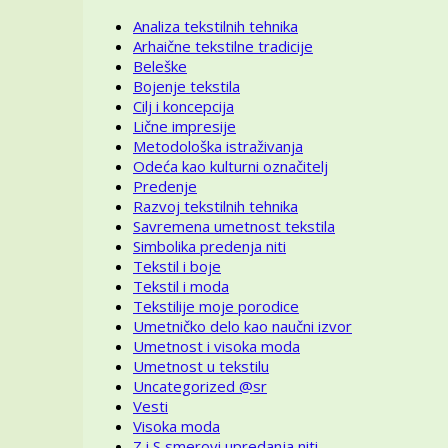
Analiza tekstilnih tehnika
Arhaične tekstilne tradicije
Beleške
Bojenje tekstila
Cilj i koncepcija
Lične impresije
Metodološka istraživanja
Odeća kao kulturni označitelj
Predenje
Razvoj tekstilnih tehnika
Savremena umetnost tekstila
Simbolika predenja niti
Tekstil i boje
Tekstil i moda
Tekstilije moje porodice
Umetničko delo kao naučni izvor
Umetnost i visoka moda
Umetnost u tekstilu
Uncategorized @sr
Vesti
Visoka moda
Z i S smerovi upredanja niti