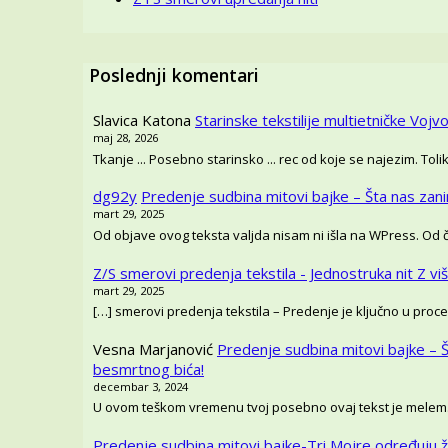
Poslednji komentari
Slavica Katona
Starinske tekstilije multietničke Vojvo
maj 28, 2026
Tkanje ... Posebno starinsko ... rec od koje se najezim. T
dg92y
Predenje sudbina mitovi bajke – Šta nas zan
mart 29, 2025
Od objave ovog teksta valjda nisam ni išla na WPress. Od
Z/S smerovi predenja tekstila - Jednostruka nit Z vi
mart 29, 2025
[…] smerovi predenja tekstila – Predenje je ključno u proce
Vesna Marjanović
Predenje sudbina mitovi bajke – 
besmrtnog bića!
decembar 3, 2024
U ovom teškom vremenu tvoj posebno ovaj tekst je melem
Predenje sudbina mitovi bajke-Tri Mojre određuju ž