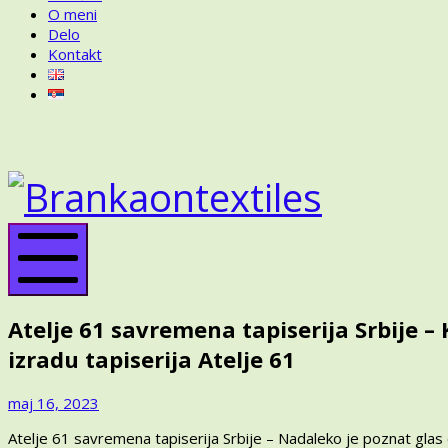
O meni
Delo
Kontakt
BRANKA
ON
BRANK
TEXTILES
ON
TEXTIL
Mobile
Menu
Atelje 61 savremena tapiserija Srbije – 
izradu tapiserija Atelje 61
novembar
maj 16, 2023
13,
Atelje 61 savremena tapiserija Srbije – Nadaleko je poznat glas
2023