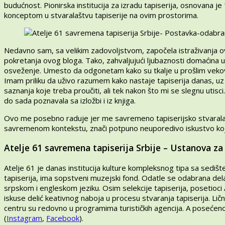
budućnost. Pionirska institucija za izradu tapiserija, osnovana j
konceptom u stvaralaštvu tapiserije na ovim prostorima.
Nedavno sam, sa velikim zadovoljstvom, započela istraživanja o
pokretanja ovog bloga. Tako, zahvaljujući ljubaznosti domaćina u 
osveženje. Umesto da odgonetam kako su tkalje u prošlim vekov
Imam priliku da uživo razumem kako nastaje tapiserija danas, u
saznanja koje treba proučiti, ali tek nakon što mi se slegnu utis
do sada poznavala sa izložbi i iz knjiga.
Ovo me posebno raduje jer me savremeno tapiserijsko stvarala
savremenom kontekstu, znači potpuno neuporedivo iskustvo koj
Atelje 61 savremena tapiserija Srbije – Ustanova za
Atelje 61 je danas institucija kulture kompleksnog tipa sa sediš
tapiserija, ima sopstveni muzejski fond. Odatle se odabrana del
srpskom i engleskom jeziku. Osim selekcije tapiserija, posetioci
iskuse delić keativnog naboja u procesu stvaranja tapiserija. Lič
centru su redovno u programima turističkih agencija. A posećen
(
Instagram
,
Facebook
).