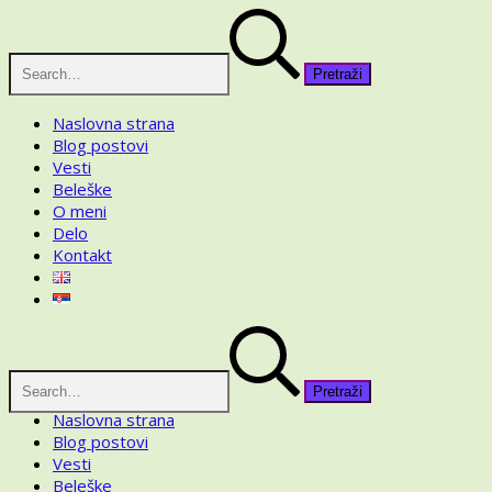
Skip
Pretraga
to
za:
content
Naslovna strana
Blog postovi
Vesti
Beleške
O meni
Delo
Kontakt
Pretraga
za:
Naslovna strana
Blog postovi
Vesti
Beleške