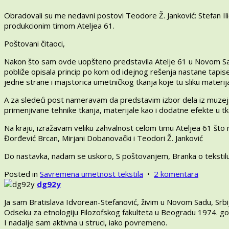
Obradovali su me nedavni postovi Teodore Ž. Janković: Stefan Il
produkcionim timom Ateljea 61.
Poštovani čitaoci,
Nakon što sam ovde uopšteno predstavila Atelje 61 u Novom Sadu
pobliže opisala princip po kom od idejnog rešenja nastane tapi
jedne strane i majstorica umetničkog tkanja koje tu sliku materija
A za sledeći post nameravam da predstavim izbor dela iz muzejs
primenjivane tehnike tkanja, materijale kao i dodatne efekte u tk
Na kraju, izražavam veliku zahvalnost celom timu Ateljea 61 što
Đorđević Brcan, Mirjani Dobanovački i Teodori Ž. Janković
Do nastavka, nadam se uskoro, S poštovanjem, Branka o tekstil
na
Posted in
Savremena umetnost tekstila
•
2 komentara
Atelje
dg92y
61
Ja sam Bratislava Idvorean-Stefanović, živim u Novom Sadu, Srbij
savreme
Odseku za etnologiju Filozofskog fakulteta u Beogradu 1974. g
tapiserij
I nadalje sam aktivna u struci, iako povremeno.
Srbije