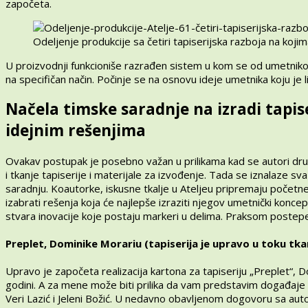
započeta.
Odeljenje produkcije sa četiri tapiserijska razboja na koj
U proizvodnji funkcioniše razrađen sistem u kom se od umetniko
na specifičan način. Počinje se na osnovu ideje umetnika koju je 
Načela timske saradnje na izradi tapis
idejnim rešenjima
Ovakav postupak je posebno važan u prilikama kad se autori drug
i tkanje tapiserije i materijale za izvođenje. Tada se iznalaze s
saradnju. Koautorke, iskusne tkalje u Ateljeu pripremaju početn
izabrati rešenja koja će najlepše izraziti njegov umetnički konce
stvara inovacije koje postaju markeri u delima. Praksom postepe
Preplet, Dominike Morariu (tapiserija je upravo u toku tkan
Upravo je započeta realizacija kartona za tapiseriju „Preplet“,
godini. A za mene može biti prilika da vam predstavim događaje 
Veri Lazić i Jeleni Božić. U nedavno obavljenom dogovoru sa aut