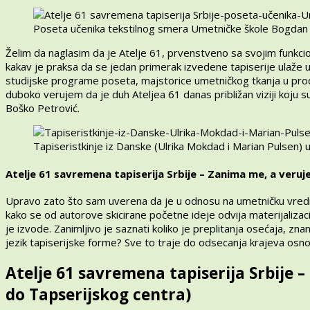
Poseta učenika tekstilnog smera Umetničke škole Bogdan 
Želim da naglasim da je Atelje 61, prvenstveno sa svojim funkc
kakav je praksa da se jedan primerak izvedene tapiserije ulaže 
studijske programe poseta, majstorice umetničkog tkanja u prod
duboko verujem da je duh Ateljea 61 danas približan viziji koju su d
Boško Petrović.
Tapiseristkinje iz Danske (Ulrika Mokdad i Marian Pulsen) 
Atelje 61 savremena tapiserija Srbije – Zanima me, a veruje
Upravo zato što sam uverena da je u odnosu na umetničku vredn
kako se od autorove skicirane početne ideje odvija materijalizac
je izvode. Zanimljivo je saznati koliko je preplitanja osećaja, zn
jezik tapiserijske forme? Sve to traje do odsecanja krajeva osn
Atelje 61 savremena tapiserija Srbije –
do Tapserijskog centra)