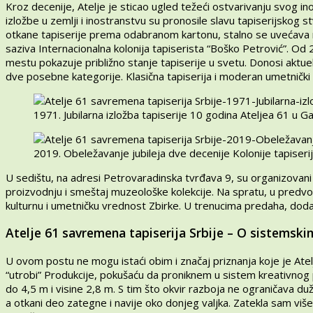
Kroz decenije, Atelje je sticao ugled težeći ostvarivanju svog 
izložbe u zemlji i inostranstvu su pronosile slavu tapiserijsko
otkane tapiserije prema odabranom kartonu, stalno se uvećava 
saziva Internacionalna kolonija tapiserista “Boško Petrović”. Od 
mestu pokazuje približno stanje tapiserije u svetu. Donosi aktue
dve posebne kategorije. Klasična tapiserija i moderan umetnički i
1971. Jubilarna izložba tapiserije 10 godina Ateljea 61 u Ga
2019. Obeležavanje jubileja dve decenije Kolonije tapiserija
U sedištu, na adresi Petrovaradinska tvrđava 9, su organizovani 
proizvodnju i smeštaj muzeološke kolekcije. Na spratu, u predvorj
kulturnu i umetničku vrednost Zbirke. U trenucima predaha, doda
Atelje 61 savremena tapiserija Srbije – O sistemski
U ovom postu ne mogu istaći obim i značaj priznanja koje je Ate
“utrobi” Produkcije, pokušaću da proniknem u sistem kreativnog 
do 4,5 m i visine 2,8 m. S tim što okvir razboja ne ograničava 
a otkani deo zategne i navije oko donjeg valjka. Zatekla sam više 