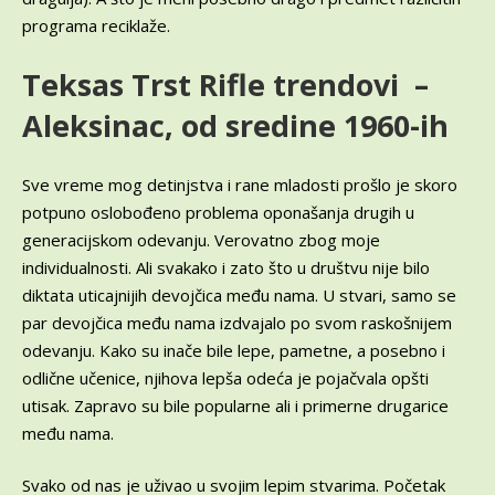
programa reciklaže.
Teksas Trst Rifle trendovi –
Aleksinac, od sredine 1960-ih
Sve vreme mog detinjstva i rane mladosti prošlo je skoro
potpuno oslobođeno problema oponašanja drugih u
generacijskom odevanju. Verovatno zbog moje
individualnosti. Ali svakako i zato što u društvu nije bilo
diktata uticajnijih devojčica među nama. U stvari, samo se
par devojčica među nama izdvajalo po svom raskošnijem
odevanju. Kako su inače bile lepe, pametne, a posebno i
odlične učenice, njihova lepša odeća je pojačvala opšti
utisak. Zapravo su bile popularne ali i primerne drugarice
među nama.
Svako od nas je uživao u svojim lepim stvarima. Početak