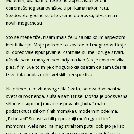
Međutim, bila nam je teško dostupna, kao i većini
osiromašenog stanovništva u prilikama nakon rata.
Šezdesete godine su bile vreme oporavka, otvaranja i
novih mogućnosti.
Što se mene tiče, nisam imala želju za bilo kojim aspektom
identifikacije. Moje potrebe su zavisile od mogućnosti koje
su određivale ispunjavanje. Zanimale su me i druge stvari,
uživala sam u mnogim senzacijama kao što je nova muzika,
ples, film. Sve to mi je omogućilo da osetim da sam učesnik
i svedok nadolazećih svetskih perspektiva.
Na primer, u osvit novog stila života, od dva dominantna
svetska rok benda, slušala sam Bitlse. Možda je podsvesna
sklonost suptilnoj muzici raspevanih „buba” malo
podstaknuta slikom finih momaka u modernim odelima.
„Robustni“ Stonsi su bili popularniji među „grubljim“
momcima. Aleksinac, na magistralnom putu, dobijao je kao
što sam već ranije pisala, časopise, modne, tinejdžerske,