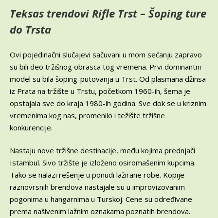
Teksas trendovi Rifle Trst – Šoping ture
do Trsta
Ovi pojedinačni slučajevi sačuvani u mom sećanju zapravo
su bili deo tržišnog obrasca tog vremena. Prvi dominantni
model su bila šoping-putovanja u Trst. Od plasmana džinsa
iz Prata na tržište u Trstu, početkom 1960-ih, šema je
opstajala sve do kraja 1980-ih godina. Sve dok se u kriznim
vremenima kog nas, promenilo i težište tržišne
konkurencije.
Nastaju nove tržišne destinacije, među kojima prednjači
Istambul. Sivo tržište je izloženo osiromašenim kupcima.
Tako se nalazi rešenje u ponudi lažirane robe. Kopije
raznovrsnih brendova nastajale su u improvizovanim
pogonima u hangarnima u Turskoj. Cene su određivane
prema našivenim lažnim oznakama poznatih brendova.