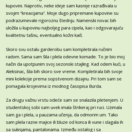
kupovini. Naprotiv, neke ideje sam kasnije razrađivala u
svojim “kreacijama”. Moje dugo pripremane kupovine su
podrazumevale rigoroznu štednju. Namenski novac bih
uložila u kupovinu najboljeg para cipela, kao i odgovarajuću
kvalitetnu tašnu, eventualno kožni kaiš.
Skoro svu ostalu garderobu sam kompletirala ručnim
radom. Sama sam šila i plela odevne komade. To je bio moj
način da upotpunim svoj sezonski stajling. Kad odem kući, u
Aleksinac, šila bih skoro sve vreme. Kompletirala bih svoje
mini kolekcije prema sopstvenom dizajnu. Pri tom sam se
pomagala krojevima iz modnog časopisa Burda.
Za drugu važnu vrstu odeće sam se snalazila pletenjem. U
studentskoj sobi sam uvek imala štrikeraj pri ruci. Uzimala
sam ga i plela, u pauzama učenja, da odmorim um. Tako
sam plela razne majice ili bluze od konca ili vune i slagala ih
sa suknjama, pantalonama. Između ostalog i sa