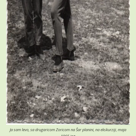
Ja sam levo, sa drugaricom Zoricom na Šar planini, na ekskurziji, maja