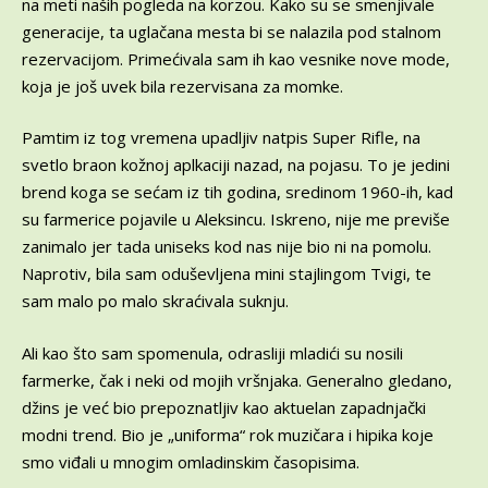
na meti naših pogleda na korzou. Kako su se smenjivale
generacije, ta uglačana mesta bi se nalazila pod stalnom
rezervacijom. Primećivala sam ih kao vesnike nove mode,
koja je još uvek bila rezervisana za momke.
Pamtim iz tog vremena upadljiv natpis Super Rifle, na
svetlo braon kožnoj aplkaciji nazad, na pojasu. To je jedini
brend koga se sećam iz tih godina, sredinom 1960-ih, kad
su farmerice pojavile u Aleksincu. Iskreno, nije me previše
zanimalo jer tada uniseks kod nas nije bio ni na pomolu.
Naprotiv, bila sam oduševljena mini stajlingom Tvigi, te
sam malo po malo skraćivala suknju.
Ali kao što sam spomenula, odrasliji mladići su nosili
farmerke, čak i neki od mojih vršnjaka. Generalno gledano,
džins je već bio prepoznatljiv kao aktuelan zapadnjački
modni trend. Bio je „uniforma“ rok muzičara i hipika koje
smo viđali u mnogim omladinskim časopisima.