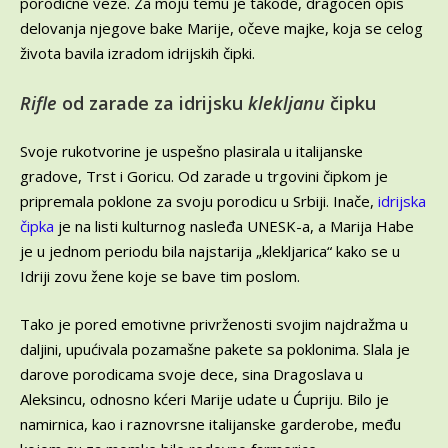
porodične veze. Za moju temu je takođe, dragocen opis
delovanja njegove bake Marije, očeve majke, koja se celog
života bavila izradom idrijskih čipki.
Rifle
od zarade za idrijsku
klekljanu
čipku
Svoje rukotvorine je uspešno plasirala u italijanske
gradove, Trst i Goricu. Od zarade u trgovini čipkom je
pripremala poklone za svoju porodicu u Srbiji. Inače,
idrijska
čipka
je na listi kulturnog nasleđa UNESK-a, a Marija Habe
je u jednom periodu bila najstarija „klekljarica“ kako se u
Idriji zovu žene koje se bave tim poslom.
Tako je pored emotivne privrženosti svojim najdražma u
daljini, upućivala pozamašne pakete sa poklonima. Slala je
darove porodicama svoje dece, sina Dragoslava u
Aleksincu, odnosno kćeri Marije udate u Ćupriju. Bilo je
namirnica, kao i raznovrsne italijanske garderobe, među