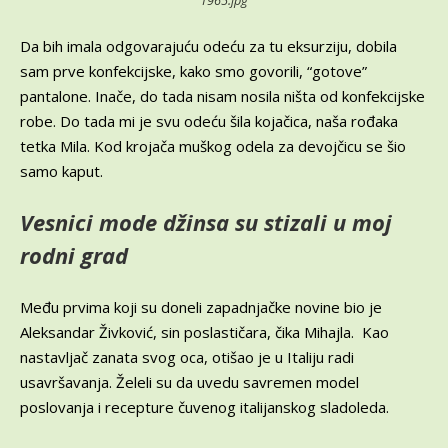
1965.jpg
Da bih imala odgovarajuću odeću za tu eksurziju, dobila
sam prve konfekcijske, kako smo govorili, “gotove”
pantalone. Inače, do tada nisam nosila ništa od konfekcijske
robe. Do tada mi je svu odeću šila kojačica, naša rođaka
tetka Mila. Kod krojača muškog odela za devojčicu se šio
samo kaput.
Vesnici mode džinsa su stizali u moj
rodni grad
Među prvima koji su doneli zapadnjačke novine bio je
Aleksandar Živković, sin poslastičara, čika Mihajla. Kao
nastavljač zanata svog oca, otišao je u Italiju radi
usavršavanja. Želeli su da uvedu savremen model
poslovanja i recepture čuvenog italijanskog sladoleda.