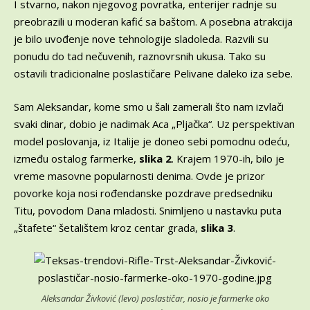
I stvarno, nakon njegovog povratka, enterijer radnje su
preobrazili u moderan kafić sa baštom. A posebna atrakcija
je bilo uvođenje nove tehnologije sladoleda. Razvili su
ponudu do tad nečuvenih, raznovrsnih ukusa. Tako su
ostavili tradicionalne poslastičare Pelivane daleko iza sebe.
Sam Aleksandar, kome smo u šali zamerali što nam izvlači
svaki dinar, dobio je nadimak Aca „Pljačka“. Uz perspektivan
model poslovanja, iz Italije je doneo sebi pomodnu odeću,
između ostalog farmerke,
slika 2
. Krajem 1970-ih, bilo je
vreme masovne popularnosti denima. Ovde je prizor
povorke koja nosi rođendanske pozdrave predsedniku
Titu, povodom Dana mladosti. Snimljeno u nastavku puta
„štafete“ šetalištem kroz centar grada,
slika 3
.
Aleksandar Živković (levo) poslastičar, nosio je farmerke oko