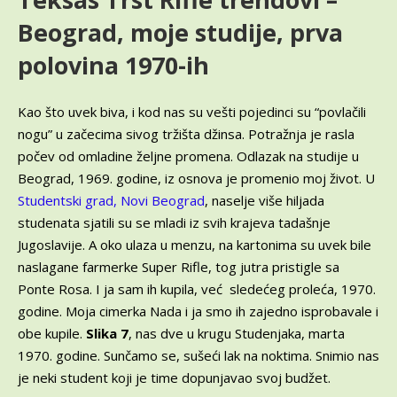
Beograd, moje studije, prva
polovina 1970-ih
Kao što uvek biva, i kod nas su vešti pojedinci su “povlačili
nogu” u začecima sivog tržišta džinsa. Potražnja je rasla
počev od omladine željne promena. Odlazak na studije u
Beograd, 1969. godine, iz osnova je promenio moj život. U
Studentski grad, Novi Beograd
, naselje više hiljada
studenata sjatili su se mladi iz svih krajeva tadašnje
Jugoslavije. A oko ulaza u menzu, na kartonima su uvek bile
naslagane farmerke Super Rifle, tog jutra pristigle sa
Ponte Rosa. I ja sam ih kupila, već sledećeg proleća, 1970.
godine. Moja cimerka Nada i ja smo ih zajedno isprobavale i
obe kupile.
Slika 7
, nas dve u krugu Studenjaka, marta
1970. godine. Sunčamo se, sušeći lak na noktima. Snimio nas
je neki student koji je time dopunjavao svoj budžet.