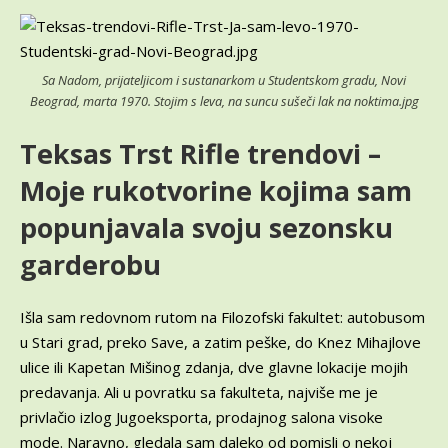
Sa Nadom, prijateljicom i sustanarkom u Studentskom gradu, Novi
Beograd, marta 1970. Stojim s leva, na suncu sušeči lak na noktima.jpg
Teksas Trst Rifle trendov
i –
Moje rukotvorine kojima sam
popunjavala svoju sezonsku
garderobu
Išla sam redovnom rutom na Filozofski fakultet: autobusom
u Stari grad, preko Save, a zatim peške, do Knez Mihajlove
ulice ili Kapetan Mišinog zdanja, dve glavne lokacije mojih
predavanja. Ali u povratku sa fakulteta, najviše me je
privlačio izlog Jugoeksporta, prodajnog salona visoke
mode. Naravno, gledala sam daleko od pomisli o nekoj