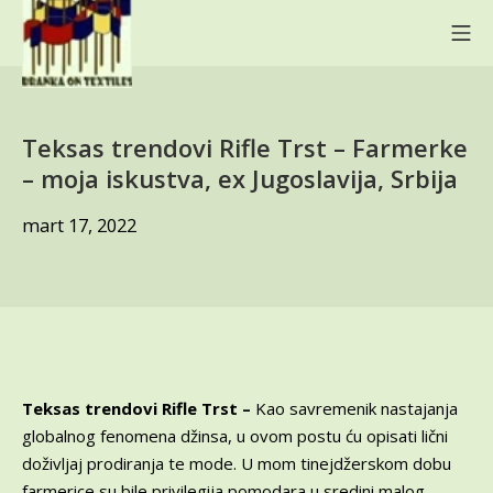
Skip
Mo
to
content
BRANKA ON TEXTILES
Teksas trendovi Rifle Trst – Farmerke
– moja iskustva, ex Jugoslavija, Srbija
jun
mart 17, 2022
6,
2024
Teksas trendovi Rifle Trst
–
Kao savremenik nastajanja
globalnog fenomena džinsa, u ovom postu ću opisati lični
doživljaj prodiranja te mode. U mom tinejdžerskom dobu
farmerice su bile privilegija pomodara u sredini malog