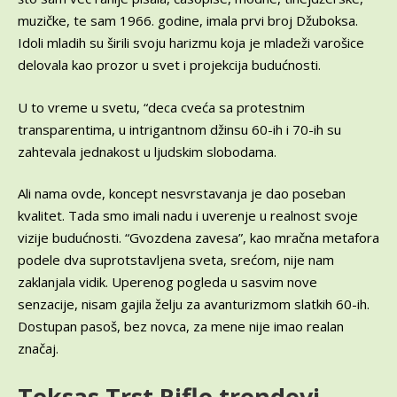
muzičke, te sam 1966. godine, imala prvi broj Džuboksa.
Idoli mladih su širili svoju harizmu koja je mladeži varošice
delovala kao prozor u svet i projekcija budućnosti.
U to vreme u svetu, “deca cveća sa protestnim
transparentima, u intrigantnom džinsu 60-ih i 70-ih su
zahtevala jednakost u ljudskim slobodama.
Ali nama ovde, koncept nesvrstavanja je dao poseban
kvalitet. Tada smo imali nadu i uverenje u realnost svoje
vizije budućnosti. “Gvozdena zavesa”, kao mračna metafora
podele dva suprotstavljena sveta, srećom, nije nam
zaklanjala vidik. Uperenog pogleda u sasvim nove
senzacije, nisam gajila želju za avanturizmom slatkih 60-ih.
Dostupan pasoš, bez novca, za mene nije imao realan
značaj.
Teksas Trst Rifle trendovi –