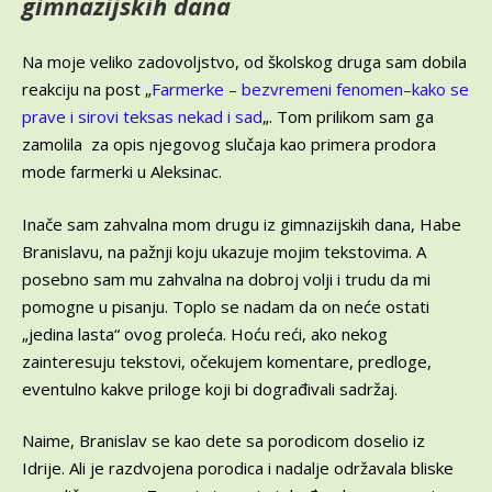
gimnazijskih dana
Na moje veliko zadovoljstvo, od školskog druga sam dobila
reakciju na post „
Farmerke – bezvremeni fenomen–kako se
prave i sirovi teksas nekad i sad
„. Tom prilikom sam ga
zamolila za opis njegovog slučaja kao primera prodora
mode farmerki u Aleksinac.
Inače sam zahvalna mom drugu iz gimnazijskih dana, Habe
Branislavu, na pažnji koju ukazuje mojim tekstovima. A
posebno sam mu zahvalna na dobroj volji i trudu da mi
pomogne u pisanju. Toplo se nadam da on neće ostati
„jedina lasta“ ovog proleća. Hoću reći, ako nekog
zainteresuju tekstovi, očekujem komentare, predloge,
eventulno kakve priloge koji bi dograđivali sadržaj.
Naime, Branislav se kao dete sa porodicom doselio iz
Idrije. Ali je razdvojena porodica i nadalje održavala bliske