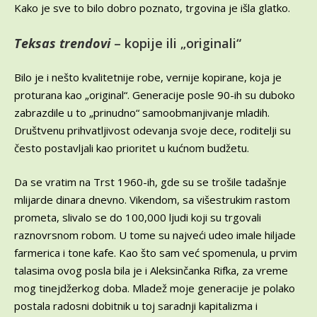
Kako je sve to bilo dobro poznato, trgovina je išla glatko.
Teksas trendovi
– kopije ili „originali“
Bilo je i nešto kvalitetnije robe, vernije kopirane, koja je
proturana kao „original“. Generacije posle 90-ih su duboko
zabrazdile u to „prinudno“ samoobmanjivanje mladih.
Društvenu prihvatljivost odevanja svoje dece, roditelji su
često postavljali kao prioritet u kućnom budžetu.
Da se vratim na Trst 1960-ih, gde su se trošile tadašnje
mlijarde dinara dnevno. Vikendom, sa višestrukim rastom
prometa, slivalo se do 100,000 ljudi koji su trgovali
raznovrsnom robom. U tome su najveći udeo imale hiljade
farmerica i tone kafe. Kao što sam već spomenula, u prvim
talasima ovog posla bila je i Aleksinčanka Rifka, za vreme
mog tinejdžerkog doba. Mladež moje generacije je polako
postala radosni dobitnik u toj saradnji kapitalizma i