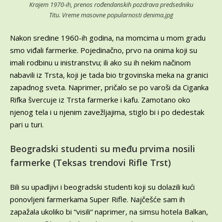
Krajem 1970-ih, prenos rođendanskih pozdrava predsedniku
Titu. Vreme masovne popularnosti denima.jpg
Nakon sredine 1960-ih godina, na momcima u mom gradu
smo viđali farmerke. Pojedinačno, prvo na onima koji su
imali rodbinu u inistranstvu; ili ako su ih nekim načinom
nabavili iz Trsta, koji je tada bio trgovinska meka na granici
zapadnog sveta. Naprimer, pričalo se po varoši da Ciganka
Rifka švercuje iz Trsta farmerke i kafu. Zamotano oko
njenog tela i u njenim zavežljajima, stiglo bi i po dedestak
pari u turi.
Beogradski studenti su među prvima nosili
farmerke (Teksas trendovi Rifle Trst)
Bili su upadljivi i beogradski studenti koji su dolazili kući
ponovljeni farmerkama Super Rifle. Najčešće sam ih
zapažala ukoliko bi “visili“ naprimer, na simsu hotela Balkan,