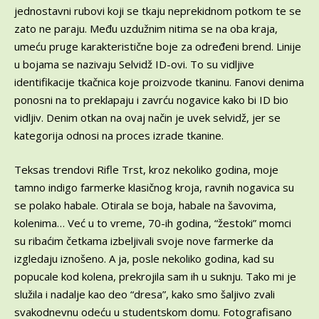
jednostavni rubovi koji se tkaju neprekidnom potkom te se
zato ne paraju. Među uzdužnim nitima se na oba kraja,
umeću pruge karakteristične boje za određeni brend. Linije
u bojama se nazivaju Selvidž ID-ovi. To su vidljive
identifikacije tkačnica koje proizvode tkaninu. Fanovi denima
ponosni na to preklapaju i zavrću nogavice kako bi ID bio
vidljiv. Denim otkan na ovaj način je uvek selvidž, jer se
kategorija odnosi na proces izrade tkanine.
Teksas trendovi Rifle Trst, kroz nekoliko godina, moje
tamno indigo farmerke klasičnog kroja, ravnih nogavica su
se polako habale. Otirala se boja, habale na šavovima,
kolenima… Već u to vreme, 70-ih godina, “žestoki” momci
su ribaćim četkama izbeljivali svoje nove farmerke da
izgledaju iznošeno. A ja, posle nekoliko godina, kad su
popucale kod kolena, prekrojila sam ih u suknju. Tako mi je
služila i nadalje kao deo “dresa”, kako smo šaljivo zvali
svakodnevnu odeću u studentskom domu. Fotografisano