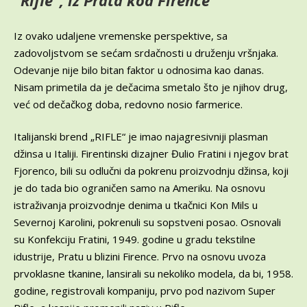
“Rifle”, iz Prata kod Firence
Iz ovako udaljene vremenske perspektive, sa
zadovoljstvom se sećam srdačnosti u druženju vršnjaka.
Odevanje nije bilo bitan faktor u odnosima kao danas.
Nisam primetila da je dečacima smetalo što je njihov drug,
već od dečačkog doba, redovno nosio farmerice.
Italijanski brend „RIFLE“ je imao najagresivniji plasman
džinsa u Italiji. Firentinski dizajner Đulio Fratini i njegov brat
Fjorenco, bili su odlučni da pokrenu proizvodnju džinsa, koji
je do tada bio ograničen samo na Ameriku. Na osnovu
istraživanja proizvodnje denima u tkačnici Kon Mils u
Severnoj Karolini, pokrenuli su sopstveni posao. Osnovali
su Konfekciju Fratini, 1949. godine u gradu tekstilne
idustrije, Pratu u blizini Firence. Prvo na osnovu uvoza
prvoklasne tkanine, lansirali su nekoliko modela, da bi, 1958.
godine, registrovali kompaniju, prvo pod nazivom Super