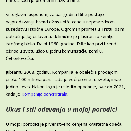
Rifle, a kasnije promenili naziv u Rifle.
Vrtoglavim usponom, za par godina Rifle postaje
najprodavaniji brend džinsa niže cene u neposrednom
susedstvu Istočne Evrope. Ogroman promet u Trstu, osim
potrošnje Jugoslovena, delimično je plasiran i u zemlje
istočnog bloka. Da bi 1968. godine, Rifle kao prvi brend
džinsa u svetu ušao u jednu komunističku zemlju,
Čehoslovačku.
Jubilarnu 2008. godinu, Kompanija je obeležila prodajom
preko 100 miliona pari. Tada je veći promet u svetu, imao
jedino Levis. Nakon toga je usledilo opadanje, sve do 2021,
kada je
Kompanija bankrotirala
.
Ukus i stil odevanja u mojoj porodici
U mojoj porodici je prvenstveno cenjena kvalitetna odeća.