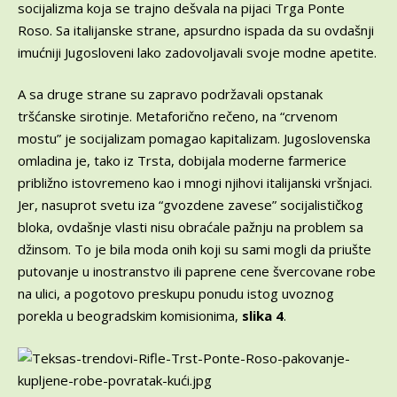
socijalizma koja se trajno dešvala na pijaci Trga Ponte
Roso. Sa italijanske strane, apsurdno ispada da su ovdašnji
imućniji Jugosloveni lako zadovoljavali svoje modne apetite.
A sa druge strane su zapravo podržavali opstanak
tršćanske sirotinje. Metaforično rečeno, na “crvenom
mostu” je socijalizam pomagao kapitalizam. Jugoslovenska
omladina je, tako iz Trsta, dobijala moderne farmerice
približno istovremeno kao i mnogi njihovi italijanski vršnjaci.
Jer, nasuprot svetu iza “gvozdene zavese” socijalističkog
bloka, ovdašnje vlasti nisu obraćale pažnju na problem sa
džinsom. To je bila moda onih koji su sami mogli da priušte
putovanje u inostranstvo ili paprene cene švercovane robe
na ulici, a pogotovo preskupu ponudu istog uvoznog
porekla u beogradskim komisionima,
slika 4
.