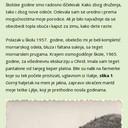
školske godine smo radosno iščekivali. Kako zbog druženja,
tako i zbog nove odeće. Odevala sam se uredno i prema
mogućnostima moje porodice. Ali je bilo najvažnije da se
obezbedi topla obuća i kaput za zimu, kako dete raste.
Polazak u školu 1957. godine, obeležio mi je beli kompletić
mornarskog odela, bluza i faltana suknja, sa teget
mornarskim prugama. Krajem osmogodišnje škole, 1965.
godine, za višednevnu ekskurziju u Ohrid. Imala sam teget
pantalone od tanjeg keper platna. Bile su nalik na farmerke
koje su tek počele pristizati, uglavnom iz Italije,
slika 1
.
Gornji haljetak na meni je jakna, zapravo skraćeni mantil
moje tetke Ljilje, koji je prethodno nosila godinama.