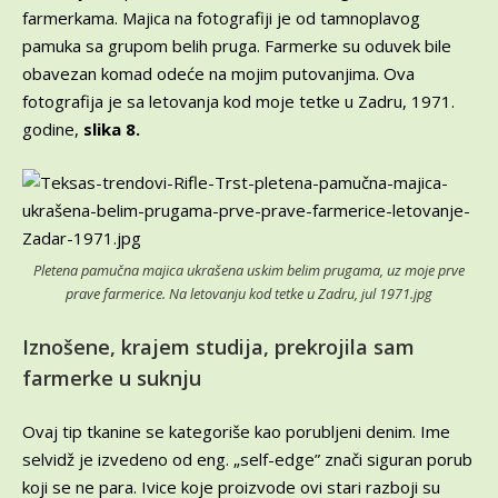
farmerkama. Majica na fotografiji je od tamnoplavog
pamuka sa grupom belih pruga. Farmerke su oduvek bile
obavezan komad odeće na mojim putovanjima. Ova
fotografija je sa letovanja kod moje tetke u Zadru, 1971.
godine,
slika 8.
Pletena pamučna majica ukrašena uskim belim prugama, uz moje
prve
prave farmerice. Na letovanju kod tetke u Zadru, jul 1971.jpg
Iznošene, krajem studija, prekrojila sam
farmerke u suknju
Ovaj tip tkanine se kategoriše kao porubljeni denim. Ime
selvidž je izvedeno od eng. „self-edge” znači siguran porub
koji se ne para. Ivice koje proizvode ovi stari razboji su