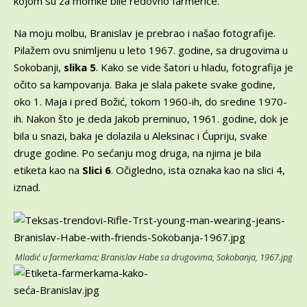
kojom su za momke bile redovno farmerice.
Na moju molbu, Branislav je prebrao i našao fotografije.
Pilažem ovu snimljenu u leto 1967. godine, sa drugovima u
Sokobanji,
slika 5
. Kako se vide šatori u hladu, fotografija je
očito sa kampovanja. Baka je slala pakete svake godine,
oko 1. Maja i pred Božić, tokom 1960-ih, do sredine 1970-
ih. Nakon što je deda Jakob preminuo, 1961. godine, dok je
bila u snazi, baka je dolazila u Aleksinac i Ćupriju, svake
druge godine. Po sećanju mog druga, na njima je bila
etiketa kao na
Slici 6
. Očigledno, ista oznaka kao na slici 4,
iznad.
Mladić u farmerkama; Branislav Habe sa drugovima, Sokobanja, 1967.jpg