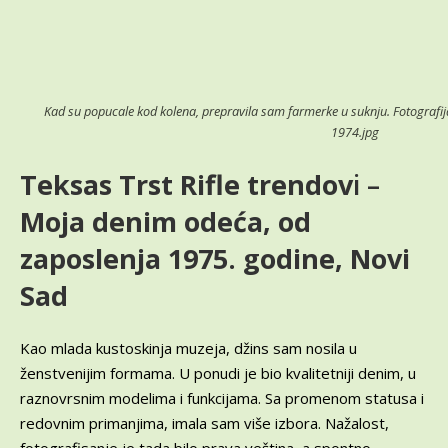
Kad su popucale kod kolena, prepravila sam farmerke u suknju. Fotografi
1974.jpg
Teksas Trst Rifle trendov
i –
Moja denim odeća, od
zaposlenja 1975. godine, Novi
Sad
Kao mlada kustoskinja muzeja, džins sam nosila u
ženstvenijim formama. U ponudi je bio kvalitetniji denim, u
raznovrsnim modelima i funkcijama. Sa promenom statusa i
redovnim primanjima, imala sam više izbora. Nažalost,