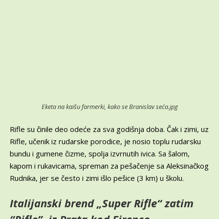
Eketa na kaišu farmerki, kako se Branislav seća.jpg
Rifle su činile deo odeće za sva godišnja doba. Čak i zimi, uz
Rifle, učenik iz rudarske porodice, je nosio toplu rudarsku
bundu i gumene čizme, spolja izvrnutih ivica. Sa šalom,
kapom i rukavicama, spreman za pešačenje sa Aleksinačkog
Rudnika, jer se često i zimi išlo pešice (3 km) u školu.
Italijanski brend „Super Rifle“ zatim