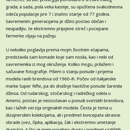
grada; a sada, pola veka kasnije, su opuštena svakodnevna
odeća populacije pre 7 i znatno starije od 77 godina.
Savremenim generacijama je džins postao običan i
neupadljiv, te ekstremno pripijene streč i pocepane
farmerke ciljaju na pažnju.
U nekoliko poglavlja prema mojm životnim etapama,
predstavila sam komade koje sam nosila, kao i neki od
savremenika iz mog okruženja. Koliko mogu, prilažem i
sačuvane fotografije. Pišem o stanju ponude i prijema
modela ranih brendova od 1960-ih. Počev od italijanske
marke Super Rifle, pa do dnašnje haotične ponude šarenila
džinsa. Od rudarskog, stočarskog i radničkog odela u
Americi, postao je neizostavan u ponudi svetskih brendova,
kao i lažnih verzija originalnih modela. Česta je tema u
dizajnerskim kolekcijama, ali i predmet koncepata ukrasne
obrade (vez, čipka, aplikacija, čak i ekstremno umetanje
dragulja). A što je meni posebno drago i predmet različitih