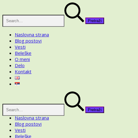
Skip
Pretraga
to
za:
content
Naslovna strana
Blog postovi
Vesti
Beleške
O meni
Delo
Kontakt
Pretraga
za:
Naslovna strana
Blog postovi
Vesti
Beleške