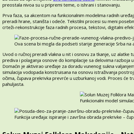
preostala nivoa su u pripremi teme, o ishrani i stanovanju.
Prva faza, sa akcentom na funkcionalnim modelima radnih uređaja
preradi hrane, staništa i odeće. Tekstilni procesi su meni poseb
crteži-rekonstrukcije faza radnih procesa, tekstovi, digitalni efekt
Ova scena bi mogla da podseti starije generacije Srba na 
Uvod o ručnoj preradi vlakna u nit i osnovu za tkanje, uz alatke 
prediva i polaganja osnove do kompilacije sa delovima razboja u g
Domaćin je aktivirao uređaje za doradu vunenog sukna valjanjem;
simulacija vodopada konstruisana na osnovu istraživanja postro
očima, čupava prekrivka prevrće u uzburkanoj vodi. Proces će tr
pahuljasta.
Funkcionalni model simula
Funkcija uređaja: ispiranje i završna obrada prekrivke – ču