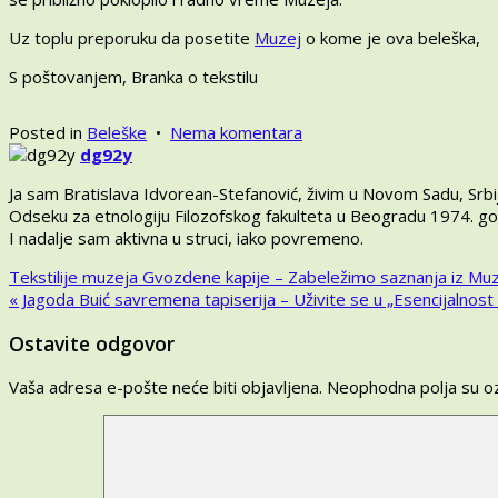
Uz toplu preporuku da posetite
Muzej
o kome je ova beleška,
S poštovanjem, Branka o tekstilu
na
Posted in
Beleške
•
Nema komentara
Solun
dg92y
Muzej
Ja sam Bratislava Idvorean-Stefanović, živim u Novom Sadu, Srbij
Folklora
Odseku za etnologiju Filozofskog fakulteta u Beogradu 1974. g
Makedonije
I nadalje sam aktivna u struci, iako povremeno.
–
Ukoliko
Kretanje
Tekstilije muzeja Gvozdene kapije – Zabeležimo saznanja iz Mu
i
« Jagoda Buić savremena tapiserija – Uživite se u „Esencijalnos
vi
članka
smatrate
Ostavite odgovor
da
muzeji
Vaša adresa e-pošte neće biti objavljena.
Neophodna polja su 
nisu
baš
zabavni,
uveravam
vas