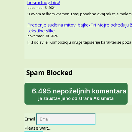
besmrtnog bića!
decembar 3, 2024
U ovom teškom vremenu tvoj posebno ovaj tekst je melem
Predenje sudbina mitovi bajke-Tri Mojre određuju ž
tekstilne slike
novembar 30, 2024
[…] od svile. Kompoziciju druge tapiserije karakteriše pozadi
Spam Blocked
6.495 nepoželjnih komentara
je zaustavljeno od strane
Akismeta
Email
Please wait...