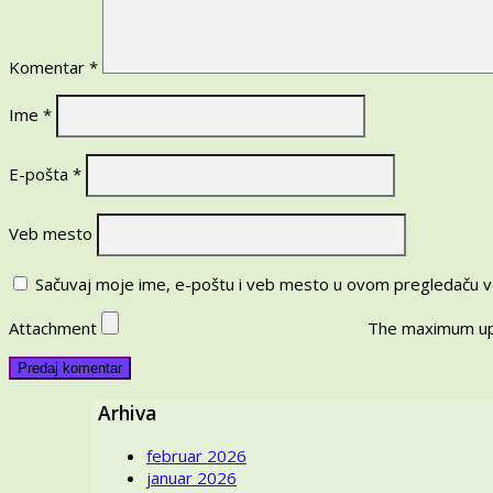
da
grešite!
Komentar
*
Ime
*
E-pošta
*
Veb mesto
Sačuvaj moje ime, e-poštu i veb mesto u ovom pregledaču v
Attachment
The maximum upl
Arhiva
februar 2026
januar 2026