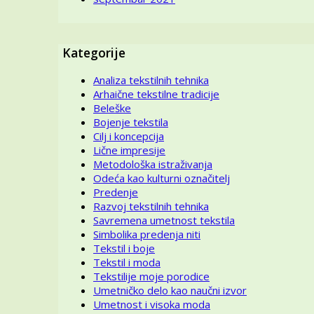
Kategorije
Analiza tekstilnih tehnika
Arhaične tekstilne tradicije
Beleške
Bojenje tekstila
Cilj i koncepcija
Lične impresije
Metodološka istraživanja
Odeća kao kulturni označitelj
Predenje
Razvoj tekstilnih tehnika
Savremena umetnost tekstila
Simbolika predenja niti
Tekstil i boje
Tekstil i moda
Tekstilije moje porodice
Umetničko delo kao naučni izvor
Umetnost i visoka moda