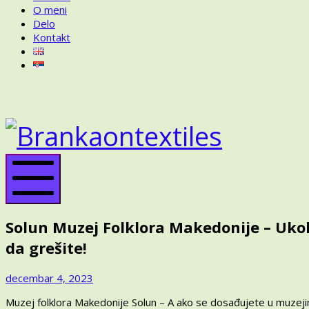
O meni
Delo
Kontakt
BRANKA
ON
BRANK
TEXTILES
ON
TEXTIL
Mobile
Menu
Solun Muzej Folklora Makedonije – Ukol
da grešite!
decembar
decembar 4, 2023
5,
Muzej folklora Makedonije Solun – A ako se dosađujete u muzeji
2023