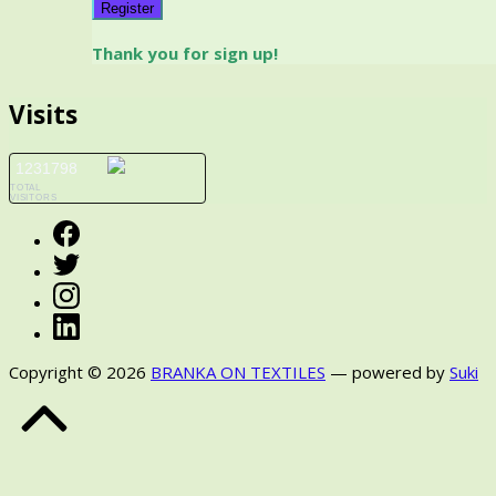
Register
Thank you for sign up!
Visits
1231798
TOTAL
VISITORS
Facebook
Twitter
Instagram
LinkedIn
Copyright © 2026
BRANKA ON TEXTILES
— powered by
Suki
Back
to
Top