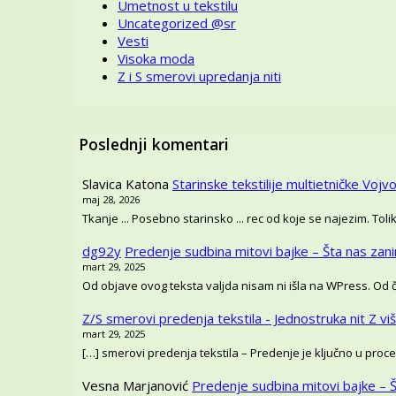
Umetnost u tekstilu
Uncategorized @sr
Vesti
Visoka moda
Z i S smerovi upredanja niti
Poslednji komentari
Slavica Katona
Starinske tekstilije multietničke Vojvo
maj 28, 2026
Tkanje ... Posebno starinsko ... rec od koje se najezim. T
dg92y
Predenje sudbina mitovi bajke – Šta nas zan
mart 29, 2025
Od objave ovog teksta valjda nisam ni išla na WPress. Od
Z/S smerovi predenja tekstila - Jednostruka nit Z vi
mart 29, 2025
[…] smerovi predenja tekstila – Predenje je ključno u proce
Vesna Marjanović
Predenje sudbina mitovi bajke – 