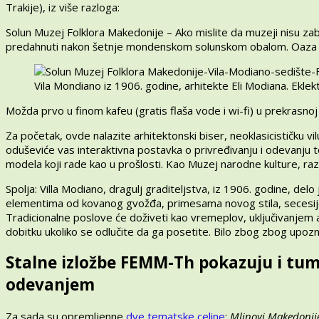
Trakije), iz više razloga:
Solun Muzej Folklora Makedonije – Ako mislite da muzeji nisu zab
predahnuti nakon šetnje mondenskom solunskom obalom. Oaza koj
Vila Mondiano iz 1906. godine, arhitekte Eli Modiana. Eklek
Možda prvo u finom kafeu (gratis flaša vode i wi-fi) u prekrasnoj 
Za početak, ovde nalazite arhitektonski biser, neoklasicističku vi
oduševiće vas interaktivna postavka o privređivanju i odevanju 
modela koji rade kao u prošlosti. Kao Muzej narodne kulture, razum
Spolja: Villa Modiano, dragulj graditeljstva, iz 1906. godine, del
elementima od kovanog gvožđa, primesama novog stila, secesije.
Tradicionalne poslove će doživeti kao vremeplov, uključivanjem 
dobitku ukoliko se odlučite da ga posetite. Bilo zbog zbog upozna
Stalne izložbe FEMM-Th pokazuju i tu
odevanjem
Za sada su opremljenne
dve tematske celine
:
Mlinovi Makedonije 