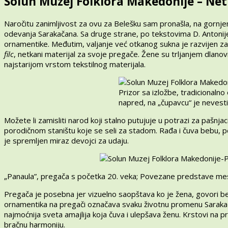
Solun Muzej Folklora Makedonije – Ne
Naročitu zanimljivost za ovu za Belešku sam pronašla, na gornje
odevanja Sarakačana. Sa druge strane, po tekstovima D. Anton
ornamentike. Međutim, valjanje već otkanog sukna je razvijen za
filc
, netkani materijal za svoje pregače. Žene su trljanjem dlanovi
najstarijom vrstom tekstilnog materijala.
Prizor sa izložbe, tradicionaln
napred, na „čupavcu“ je nevest
Možete li zamisliti narod koji stalno putujuje u potrazi za paš
porodičnom staništu koje se seli za stadom. Rađa i čuva bebu, p
je spremljen miraz devojci za udaju.
„Panaula”, pregača s početka 20. veka; Povezane predstave mes
Pregača je posebna jer vizuelno saopštava ko je žena, govori be
ornamentika na pregači označava svaku životnu promenu Sarakačan
najmoćnija sveta amajlija koja čuva i ulepšava ženu. Krstovi na p
bračnu harmoniju.