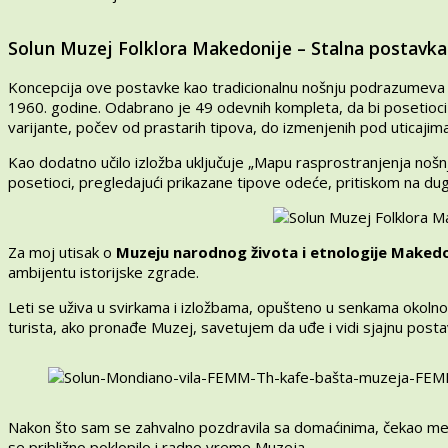
Solun Muzej Folklora Makedonije – Stalna postavka
Koncepcija ove postavke kao tradicionalnu nošnju podrazumeva 
1960. godine. Odabrano je 49 odevnih kompleta, da bi posetioci s
varijante, počev od prastarih tipova, do izmenjenih pod uticaji
Kao dodatno učilo izložba uključuje „Mapu rasprostranjenja nošn
posetioci, pregledajući prikazane tipove odeće, pritiskom na dugm
Za moj utisak o
Muzeju narodnog života i etnologije Makedon
ambijentu istorijske zgrade.
Leti se uživa u svirkama i izložbama, opušteno u senkama okoln
turista, ako pronađe Muzej, savetujem da uđe i vidi sjajnu posta
Nakon što sam se zahvalno pozdravila sa domaćinima, čekao me j
se približno poklopilo i radno vreme Muzeja.