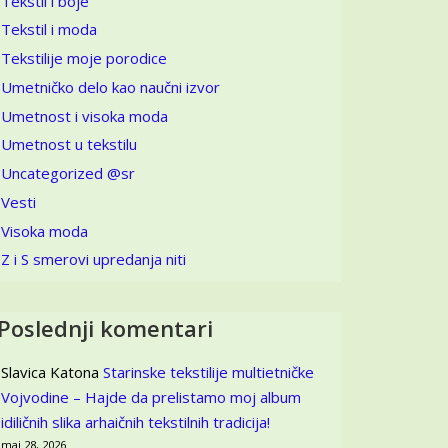
Tekstil i boje
Tekstil i moda
Tekstilije moje porodice
Umetničko delo kao naučni izvor
Umetnost i visoka moda
Umetnost u tekstilu
Uncategorized @sr
Vesti
Visoka moda
Z i S smerovi upredanja niti
Poslednji komentari
Slavica Katona
Starinske tekstilije multietničke
Vojvodine – Hajde da prelistamo moj album
idiličnih slika arhaičnih tekstilnih tradicija!
maj 28, 2026