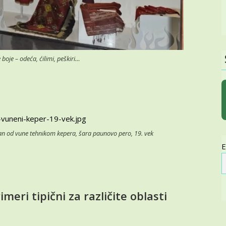
 boje – odeća, ćilimi, peškiri…
an od vune tehnikom kepera, šara paunovo pero, 19. vek
E
imeri tipični za različite oblasti